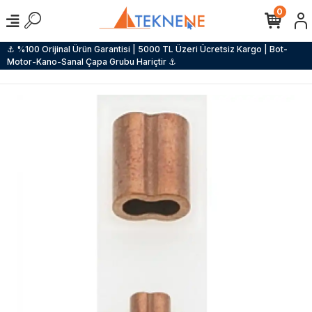
0
⚓ %100 Orijinal Ürün Garantisi | 5000 TL Üzeri Ücretsiz Kargo | Bot-
Motor-Kano-Sanal Çapa Grubu Hariçtir ⚓