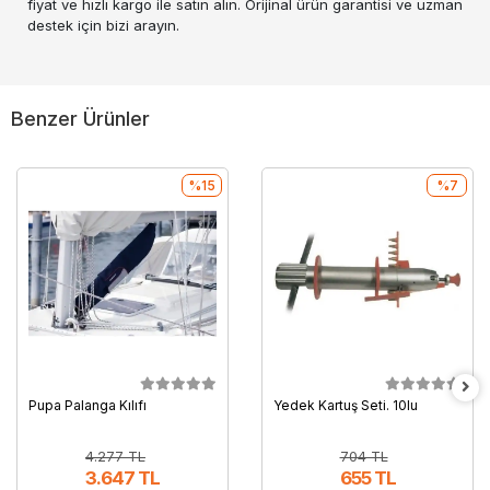
fiyat ve hızlı kargo ile satın alın. Orijinal ürün garantisi ve uzman
destek için bizi arayın.
Benzer Ürünler
%15
%7
Pupa Palanga Kılıfı
Yedek Kartuş Seti. 10lu
4.277 TL
704 TL
3.647 TL
655 TL