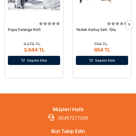
Pupa Palanga Kılıfı
Yedek Kartuş Seti. 10lu
4.275 TL
704 TL
3.644 TL
654 TL
Sepete Ekle
Sepete Ekle
Müşteri Hattı
05457277306
Bizi Takip Edin