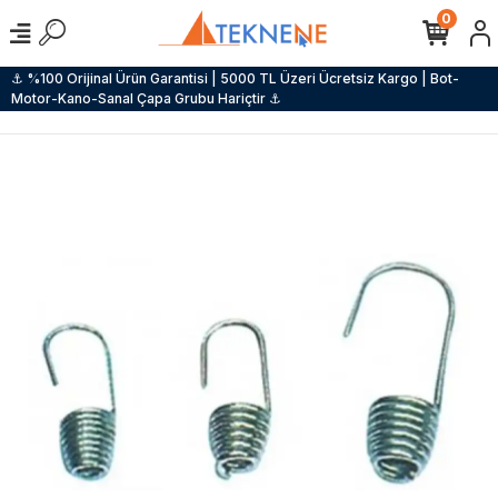
0
⚓ %100 Orijinal Ürün Garantisi | 5000 TL Üzeri Ücretsiz Kargo | Bot-
Motor-Kano-Sanal Çapa Grubu Hariçtir ⚓