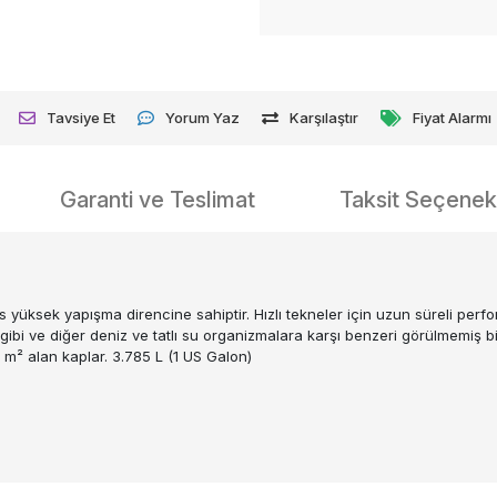
Tavsiye Et
Yorum Yaz
Karşılaştır
Fiyat Alarmı
Garanti ve Teslimat
Taksit Seçenekl
us yüksek yapışma direncine sahiptir. Hızlı tekneler için uzun süreli perf
ibi ve diğer deniz ve tatlı su organizmalara karşı benzeri görülmemiş bi
 m² alan kaplar. 3.785 L (1 US Galon)