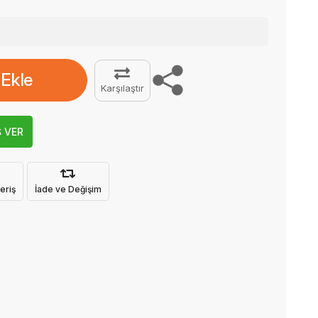
 Ekle
Karşılaştır
Ş VER
eriş
İade ve Değişim