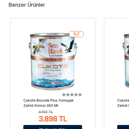
Benzer Ürünler
%7
Cukote Biocide Plus Yumuşak
Cukote
Zehirli Kırmızı 950 Ml
Zehirli
4.192 TL
3.898 TL