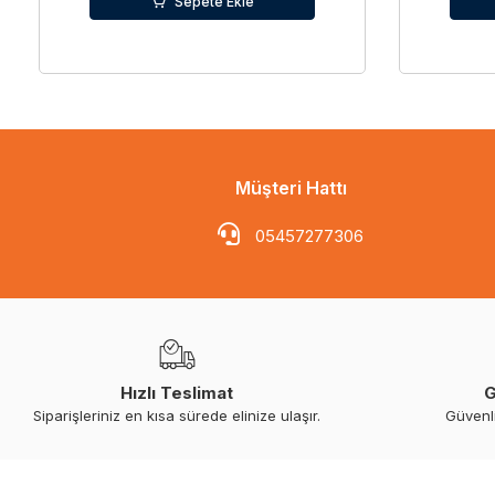
Sepete Ekle
Müşteri Hattı
05457277306
Hızlı Teslimat
G
Siparişleriniz en kısa sürede elinize ulaşır.
Güvenl