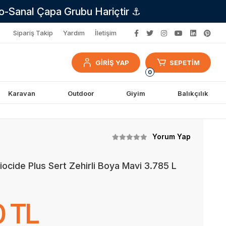
no-Sanal Çapa Grubu Hariçtir ⚓
Sipariş Takip
Yardım
İletişim
GİRİŞ YAP
SEPETİM
0
Karavan
Outdoor
Giyim
Balıkçılık
Yorum Yap
ocide Plus Sert Zehirli Boya Mavi 3.785 L
0 TL