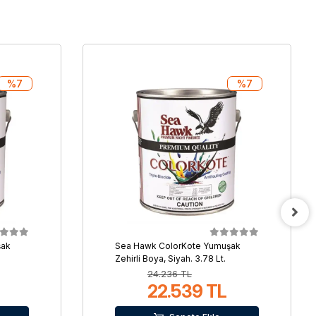
%7
%7
şak
Sea Hawk ColorKote Yumuşak
Zehirli Boya, Siyah. 3.78 Lt.
24.236 TL
22.539 TL