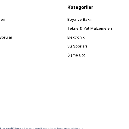
Kategoriler
leri
Boya ve Bakım
Tekne & Yat Malzemeleri
Sorular
Elektronik
Su Sporları
Şişme Bot
L sertifikası
ile güvenli şekilde korunmaktadır.