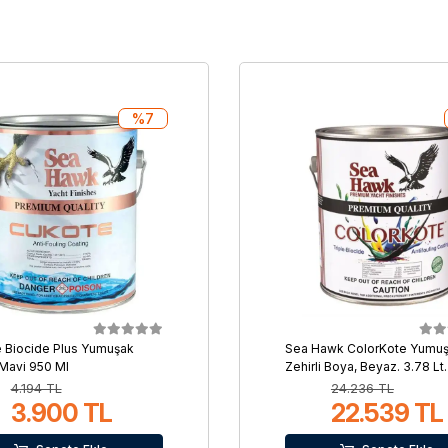
%7
 Biocide Plus Yumuşak
Sea Hawk ColorKote Yumu
 Mavi 950 Ml
Zehirli Boya, Beyaz. 3.78 Lt.
4.194 TL
24.236 TL
3.900 TL
22.539 TL