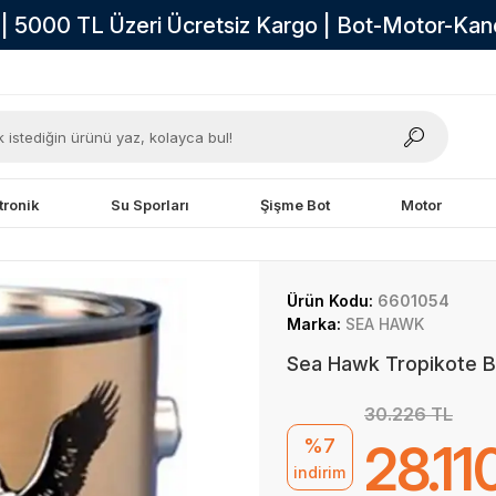
i | 5000 TL Üzeri Ücretsiz Kargo | Bot-Motor-Ka
tronik
Su Sporları
Şişme Bot
Motor
Ürün Kodu:
6601054
Marka:
SEA HAWK
Sea Hawk Tropikote Bi
30.226 TL
%7
28.11
indirim