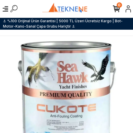
0
⚓ %100 Orijinal Ürün Garantisi | 5000 TL Üzeri Ücretsiz Kargo | Bot-
Motor-Kano-Sanal Çapa Grubu Hariçtir ⚓