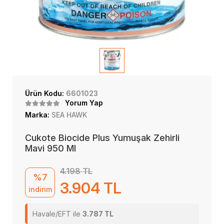
Ürün Kodu:
6601023
Yorum Yap
Marka:
SEA HAWK
Cukote Biocide Plus Yumuşak Zehirli
Mavi 950 Ml
4.198 TL
%7
3.904 TL
indirim
Havale/EFT ile
3.787 TL