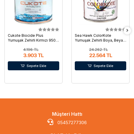
Cukote Biocide Plus
Sea Hawk ColorKote
Yumuşak Zehirli Kırmızı 950
Yumuşak Zehirli Boya, Beyaz.
Ml
3.78 Lt.
4.196 TL
24.262 TL
3.903 TL
22.564 TL
Sepete Ekle
Sepete Ekle
Müşteri Hattı
05457277306