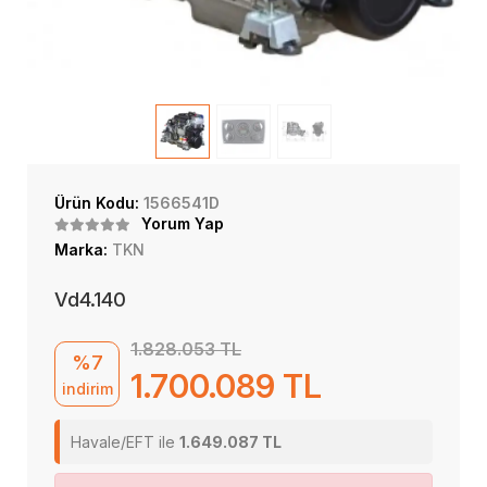
Ürün Kodu:
1566541D
Yorum Yap
Marka:
TKN
Vd4.140
1.828.053 TL
%7
1.700.089 TL
indirim
Havale/EFT ile
1.649.087 TL