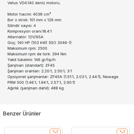
Vetus VD4.140 deniz motoru.
Motor hacmi: 4038 cm³
Bor x strok: 101 mm x 126 mm
Silindir sayısı: 4
Kompresyon oranı:18.4:1
Alternatör: 12V/95A
Güç: 140 HP (103 kW) (ISO 3046-1)
Maksimum rpm: 2500
Maksimum rpm de tork: 394 Nm
Yakıt tüketimi: 146 gr/hp/h
Şanjman (standart): ZF45
Şanjman oranları: 2.20:1, 2.50:1, 3:1
Opsiyonel şanjmanlar: ZF45A (1.51:1, 2.03:1, 2.44:1), Newage
PRM 500 (1.46:1, 1.94:1, 2.57:1, 2.90:1)
Ağırlık (şanjman dahil): 488 kg
Benzer Ürünler
%7
%7