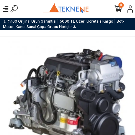
0
⚓ %100 Orijinal Ürün Garantisi | 5000 TL Üzeri Ücretsiz Kargo | Bot-
Motor-Kano-Sanal Çapa Grubu Hariçtir ⚓