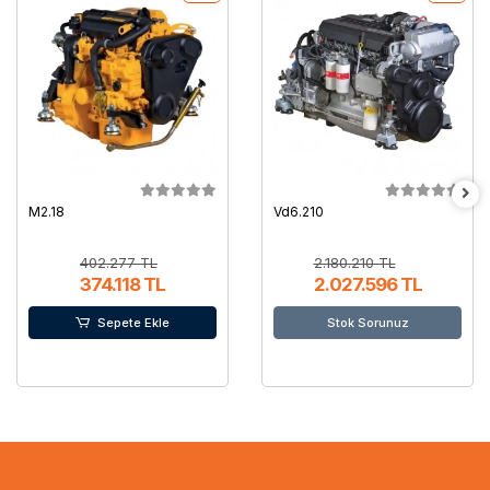
M2.18
Vd6.210
402.277 TL
2.180.210 TL
374.118 TL
2.027.596 TL
Sepete Ekle
Stok Sorunuz