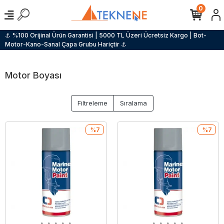
0
⚓ %100 Orijinal Ürün Garantisi | 5000 TL Üzeri Ücretsiz Kargo | Bot-
Motor-Kano-Sanal Çapa Grubu Hariçtir ⚓
Motor Boyası
Filtreleme
Sıralama
%7
%7