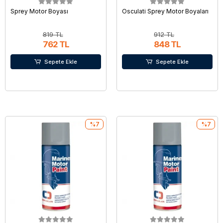
Sprey Motor Boyası
Osculati Sprey Motor Boyaları
819 TL
912 TL
762 TL
848 TL
Sepete Ekle
Sepete Ekle
%7
%7