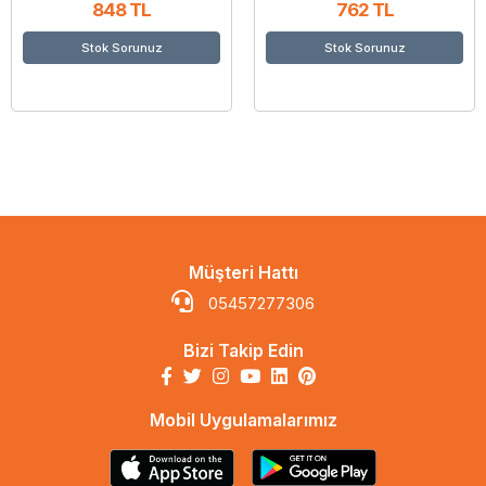
848 TL
762 TL
Stok Sorunuz
Stok Sorunuz
Müşteri Hattı
05457277306
Bizi Takip Edin
Mobil Uygulamalarımız