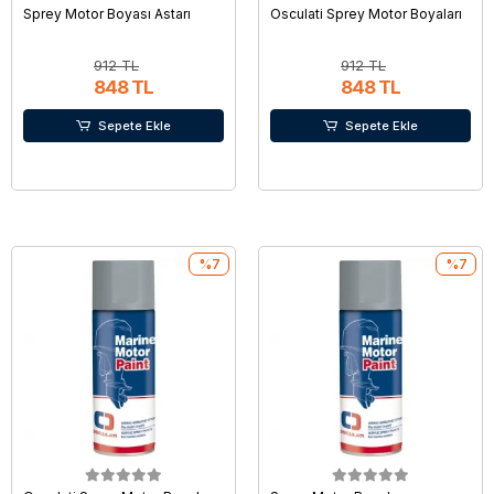
Sprey Motor Boyası Astarı
Osculati Sprey Motor Boyaları
912 TL
912 TL
848 TL
848 TL
Sepete Ekle
Sepete Ekle
%7
%7