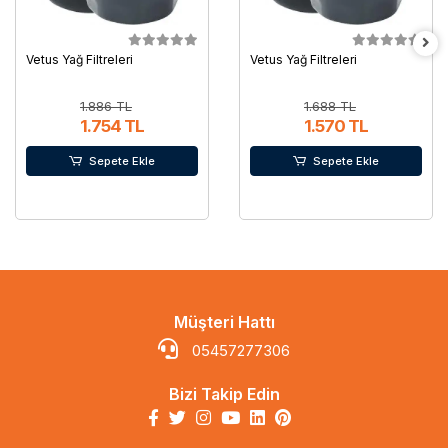
Vetus Yağ Filtreleri
Vetus Yağ Filtreleri
1.886 TL
1.688 TL
1.754 TL
1.570 TL
Sepete Ekle
Sepete Ekle
Müşteri Hattı
05457277306
Bizi Takip Edin