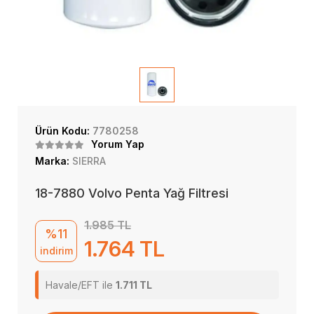
Ürün Kodu:
7780258
Yorum Yap
Marka:
SIERRA
18-7880 Volvo Penta Yağ Filtresi
1.985 TL
%11
1.764 TL
indirim
Havale/EFT ile
1.711 TL