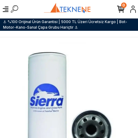
0
⚓ %100 Orijinal Ürün Garantisi | 5000 TL Üzeri Ücretsiz Kargo | Bot-
Motor-Kano-Sanal Çapa Grubu Hariçtir ⚓