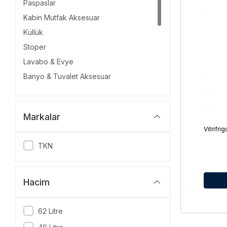
Paspaslar
Kabin Mutfak Aksesuar
Küllük
Stoper
Lavabo & Evye
Banyo & Tuvalet Aksesuar
Isıtıcı
Küçük Mutfak Aletleri
Markalar
Tabak-Bardak
Vitrifr
Mangal ve Aksesuarları
TKN
Buz Yapıcı
Şarap Dolabı
Fırın
Hacim
Buzluk
62 Litre