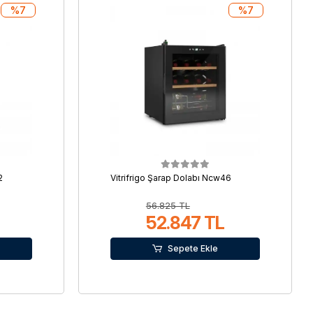
%7
%7
2
Vitrifrigo Şarap Dolabı Ncw46
56.825 TL
52.847 TL
Sepete Ekle