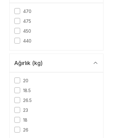
470
475
450
440
Ağırlık (kg)
20
18.5
26.5
23
18
26