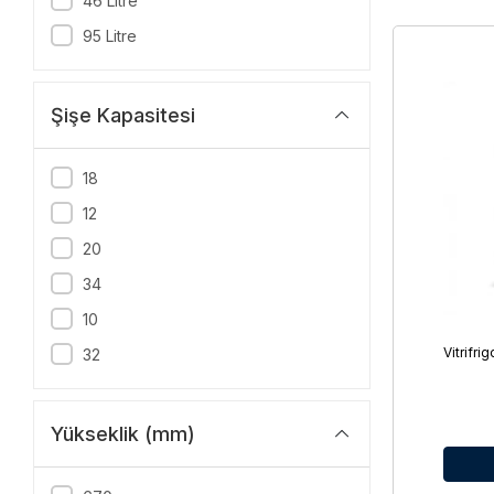
46 Litre
95 Litre
Şişe Kapasitesi
18
12
20
34
10
Vitrifr
32
Yükseklik (mm)