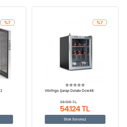
%7
%7
62
Vitrifrigo Şarap Dolabı Dcw46
58.198 TL
54.124 TL
Stok Sorunuz