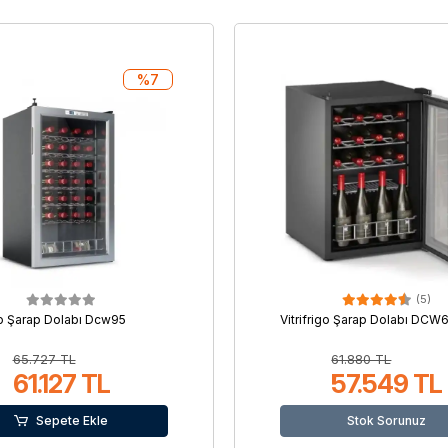
%7
(5)
igo Şarap Dolabı Dcw95
Vitrifrigo Şarap Dolabı DCW
65.727 TL
61.880 TL
61.127 TL
57.549 TL
Sepete Ekle
Stok Sorunuz