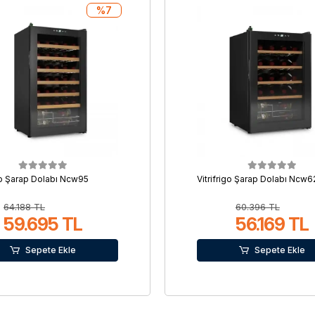
%7
igo Şarap Dolabı Ncw95
Vitrifrigo Şarap Dolabı Ncw6
64.188 TL
60.396 TL
59.695 TL
56.169 TL
Sepete Ekle
Sepete Ekle