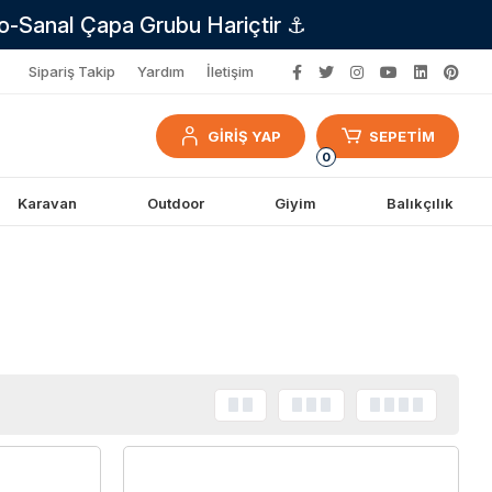
no-Sanal Çapa Grubu Hariçtir ⚓
Sipariş Takip
Yardım
İletişim
GİRİŞ YAP
SEPETİM
0
Karavan
Outdoor
Giyim
Balıkçılık