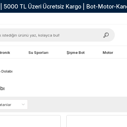
i | 5000 TL Üzeri Ücretsiz Kargo | Bot-Motor-Ka
tronik
Su Sporları
Şişme Bot
Motor
 Dolabı
bı