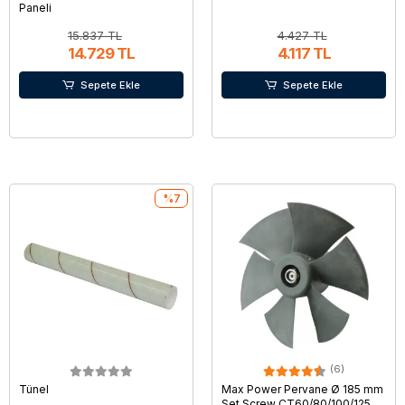
Paneli
15.837 TL
4.427 TL
14.729 TL
4.117 TL
Sepete Ekle
Sepete Ekle
%7
(6)
Tünel
Max Power Pervane Ø 185 mm
Set Screw CT60/80/100/125