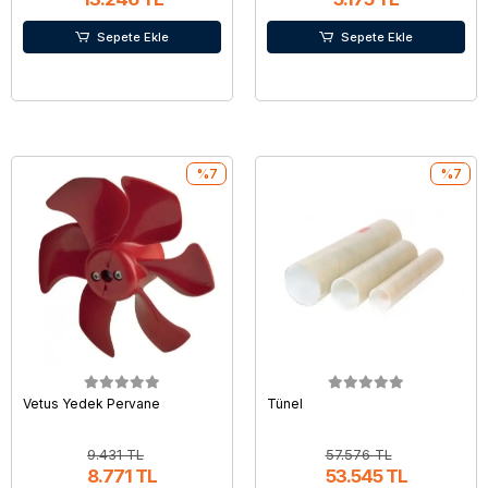
Sepete Ekle
Sepete Ekle
%7
%7
Vetus Yedek Pervane
Tünel
9.431 TL
57.576 TL
8.771 TL
53.545 TL