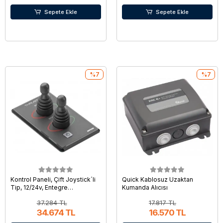
Sepete Ekle
Sepete Ekle
%7
%7
Kontrol Paneli, Çift Joystick´li
Quick Kablosuz Uzaktan
Tip, 12/24v, Entegre
Kumanda Alıcısı
Zamanlayıcılı
37.284 TL
17.817 TL
34.674 TL
16.570 TL