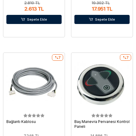
2.810 TL
19.302 TL
2.613 TL
17.951 TL
Sepete Ekle
Sepete Ekle
%7
%7
Bağlantı Kablosu
Baş Manevra Pervanesi Kontrol
Paneli
7.248 TL
14.886 TL