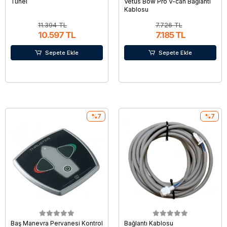
Tünel
Vetus Bow Pro V-can Bağlantı
Kablosu
11.394 TL
7.726 TL
10.597 TL
7.185 TL
Sepete Ekle
Sepete Ekle
%7
%7
Baş Manevra Pervanesi Kontrol
Bağlantı Kablosu