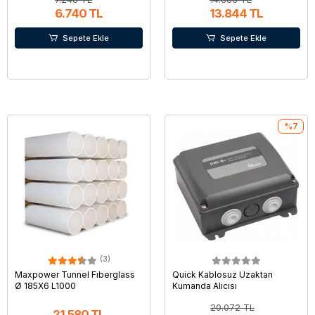
6.740 TL
13.844 TL
Sepete Ekle
Sepete Ekle
%7
(3)
Maxpower Tunnel Fıberglass
Quick Kablosuz Uzaktan
Ø 185X6 L1000
Kumanda Alıcısı
20.072 TL
21.580 TL