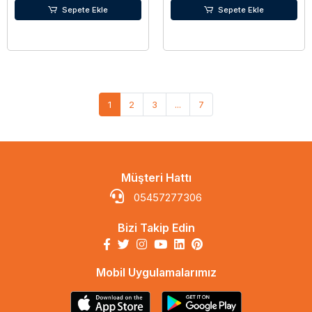
Sepete Ekle
Sepete Ekle
1
2
3
...
7
Müşteri Hattı
05457277306
Bizi Takip Edin
Mobil Uygulamalarımız