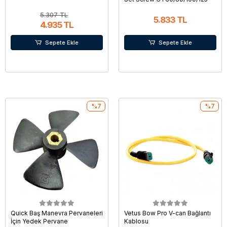
5.307 TL
5.833 TL
4.935 TL
Sepete Ekle
Sepete Ekle
%7
%7
Quick Baş Manevra Pervaneleri
Vetus Bow Pro V-can Bağlantı
İçin Yedek Pervane
Kablosu