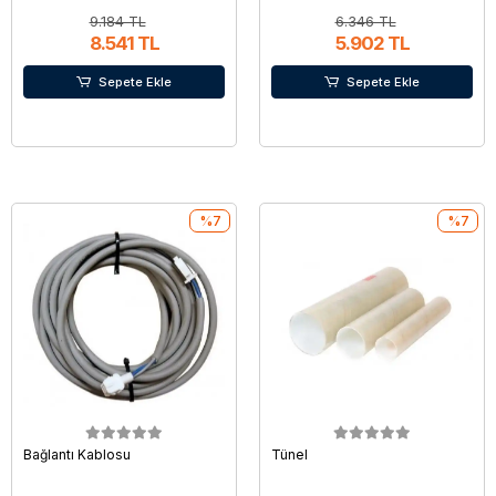
9.184 TL
6.346 TL
8.541 TL
5.902 TL
Sepete Ekle
Sepete Ekle
%7
%7
Bağlantı Kablosu
Tünel