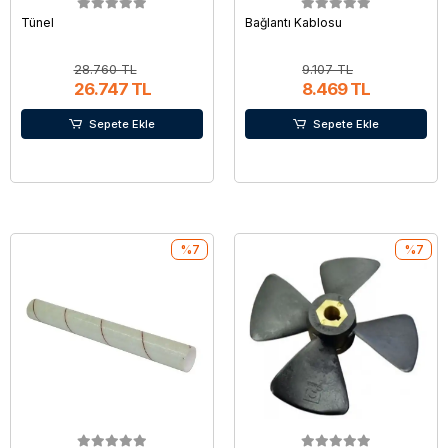
Tünel
Bağlantı Kablosu
28.760 TL
9.107 TL
26.747 TL
8.469 TL
Sepete Ekle
Sepete Ekle
%7
%7