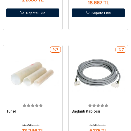
18.667 TL
Sepete Ekle
Sepete Ekle
%7
%7
Tünel
Bağlantı Kablosu
14.242 TL
5.565 TL
13.246 TL
5.175 TL