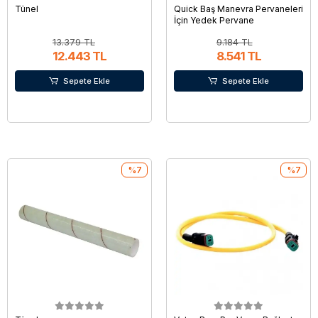
Tünel
Quick Baş Manevra Pervaneleri
İçin Yedek Pervane
13.379 TL
9.184 TL
12.443 TL
8.541 TL
Sepete Ekle
Sepete Ekle
%7
%7