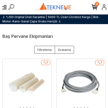
0
⚓ %100 Orijinal Ürün Garantisi | 5000 TL Üzeri Ücretsiz Kargo | Bot-
Motor-Kano-Sanal Çapa Grubu Hariçtir ⚓
Baş Pervane Ekipmanları
Filtreleme
Sıralama
%7
%7