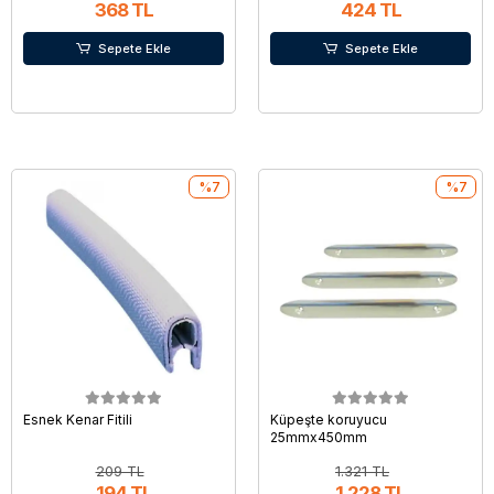
368 TL
424 TL
Sepete Ekle
Sepete Ekle
%7
%7
Esnek Kenar Fitili
Küpeşte koruyucu
25mmx450mm
209 TL
1.321 TL
194 TL
1.228 TL