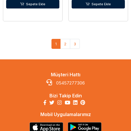
Sepete Ekle
Sepete Ekle
1
2
3
Müşteri Hattı
05457277306
Bizi Takip Edin
Mobil Uygulamalarımız