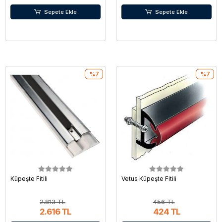
Sepete Ekle
Sepete Ekle
%7
%7
Küpeşte Fitili
Vetus Küpeşte Fitili
2.813 TL
456 TL
2.616 TL
424 TL