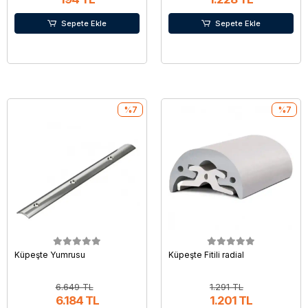
Sepete Ekle
Sepete Ekle
%7
%7
Küpeşte Yumrusu
Küpeşte Fitili radial
6.649 TL
1.291 TL
6.184 TL
1.201 TL