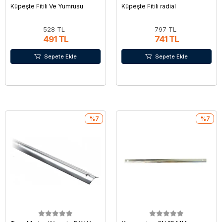
Küpeşte Fitili Ve Yumrusu
Küpeşte Fitili radial
528 TL
797 TL
491 TL
741 TL
Sepete Ekle
Sepete Ekle
%7
%7