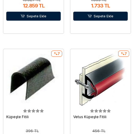
12.859 TL
1.733 TL
Sepete Ekle
Sepete Ekle
%7
%7
Küpeşte Fitili
Vetus Küpeşte Fitili
396 TL
456 TL