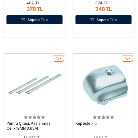
407 TL
374 TL
378 TL
348 TL
Sepete Ekle
Sepete Ekle
%7
%7
Yumru Çıtası, Paslanmaz
Küpeşte Fitili
Çelik19MM3.65M
13.827 TL
1.863 TL