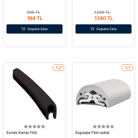
209 TL
1.225 TL
194 TL
1.140 TL
Sepete Ekle
Sepete Ekle
%7
%7
Esnek Kenar Fitili
Küpeşte Fitili radial