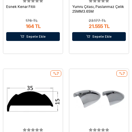
Esnek Kenar Fitili
Yumru Çıtası, Paslanmaz Çelik
25MM3.65M
176 TL
23.177 TL
164 TL
21.555 TL
Sepete Ekle
Sepete Ekle
%7
%7