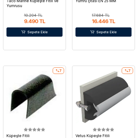
Taco Marine Küpeşte Fitili Ve
Yumru çıtası EN 25 MM
Yumrusu
10.204 TL
17.684 TL
9.490 TL
16.446 TL
Sepete Ekle
Sepete Ekle
%7
%7
Küpeşte Fitili
Vetus Küpeşte Fitili