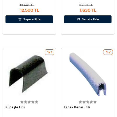
13.441 TL
1.753 TL
12.500 TL
1.630 TL
Sepete Ekle
Sepete Ekle
%7
%7
Küpeşte Fitili
Esnek Kenar Fitili