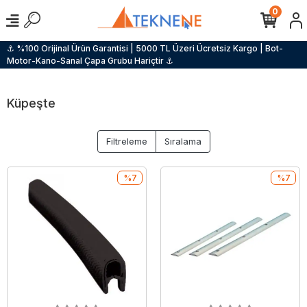
0
⚓ %100 Orijinal Ürün Garantisi | 5000 TL Üzeri Ücretsiz Kargo | Bot-
Motor-Kano-Sanal Çapa Grubu Hariçtir ⚓
Küpeşte
Filtreleme
Sıralama
%7
%7