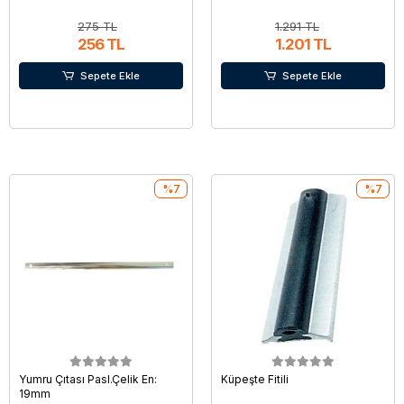
275 TL
1.291 TL
256 TL
1.201 TL
Sepete Ekle
Sepete Ekle
%7
%7
Yumru Çıtası Pasl.Çelik En:
Küpeşte Fitili
19mm