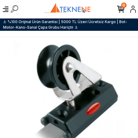
0
⚓ %100 Orijinal Ürün Garantisi | 5000 TL Üzeri Ücretsiz Kargo | Bot-
Motor-Kano-Sanal Çapa Grubu Hariçtir ⚓