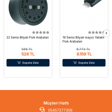
22 Serisi Bilyalı Flok Arabaları
19 Serisi Bilyalı-kayıcı Yataklı
Flok Arabaları
568 TL
8.773 TL
528 TL
8.159 TL
Sepete Ekle
Sepete Ekle
Müşteri Hattı
05457277306