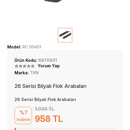
Model:
RC 00451
Ürün Kodu:
6970921
Yorum Yap
Marka:
TKN
26 Serisi Bilyalı Flok Arabaları
26 Serisi Bilyalı Flok Arabaları
1.030 TL
%7
958 TL
indirim