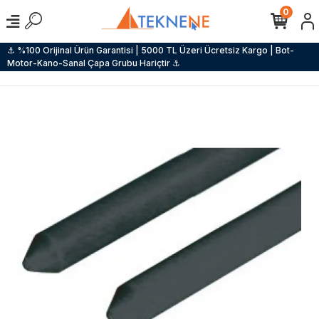
0
⚓ %100 Orijinal Ürün Garantisi | 5000 TL Üzeri Ücretsiz Kargo | Bot-
Motor-Kano-Sanal Çapa Grubu Hariçtir ⚓