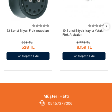
22 Serisi Bilyalı Flok Arabaları
19 Serisi Bilyalı-kayıcı Yataklı
Flok Arabaları
568 TL
8.773 TL
528 TL
8.159 TL
Sepete Ekle
Sepete Ekle
Müşteri Hattı
05457277306