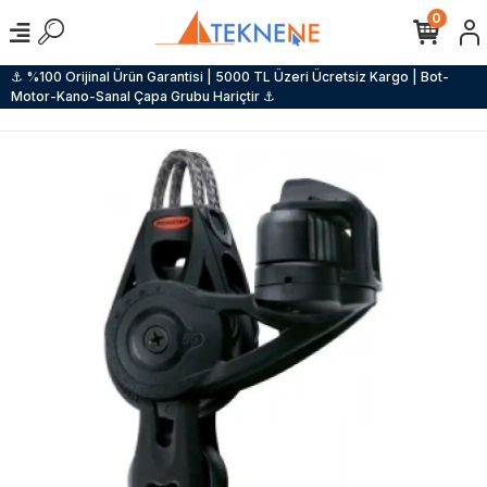
0
⚓ %100 Orijinal Ürün Garantisi | 5000 TL Üzeri Ücretsiz Kargo | Bot-
Motor-Kano-Sanal Çapa Grubu Hariçtir ⚓