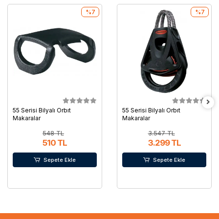
%7
%7
55 Serisi Bilyalı Orbıt
55 Serisi Bilyalı Orbıt
Makaralar
Makaralar
548 TL
3.547 TL
510 TL
3.299 TL
Sepete Ekle
Sepete Ekle