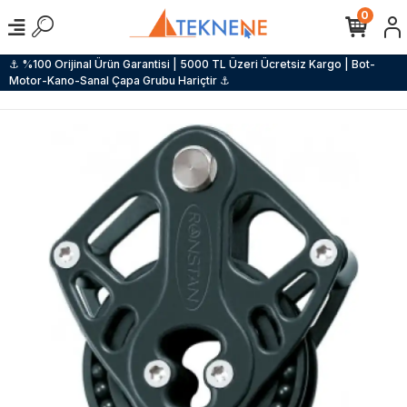
0
⚓ %100 Orijinal Ürün Garantisi | 5000 TL Üzeri Ücretsiz Kargo | Bot-
Motor-Kano-Sanal Çapa Grubu Hariçtir ⚓