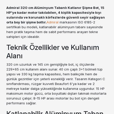
Admiral 320 cm Alüminyum Tabanlı Katlanır Şişme Bot, 15
HP'ye kadar motor takılabilen, 4 kişilik kapasitesiyle kıyı
sularında ve korunaklı körfezlerde güvenli seyir sağlayan
orta boy bir şişme bottır.
Admiral
markasının ISO 6185-2
sertifikalı bu modeli, katlanabilir alüminyum tabanı sayesinde
hem pratik taşıma hem de sabit performans arayan tekne
sahipleri için idealdir.
Teknik Özellikler ve Kullanım
Alanı
320 cm uzunluk ve 145 cm genişliğiyle bot, iç ölçülerde
229x65 cm kullanım alanı sunar. 40 cm çaplı 3+1 bölmeli tüp
yapısı ve 330 kg taşıma kapasitesi, hem balıkçılık hem de
günlük gezintiler için yeterli esnekliği verir. Tasarım Kategori C
sınıflandırması, rüzgar kuvveti Beaufort 6'ya kadar ve 2
metreye kadar dalga yüksekliğinde kullanıma uygundur. 15 HP
maksimum motor gücü, orta boyuttaki dıştan takmalı motorlarla
sorunsuz çalışır; 8-15 HP arası motorlar bu bot için dengeli
performans sağlar.
Katlanabilir Alüminyum Taban