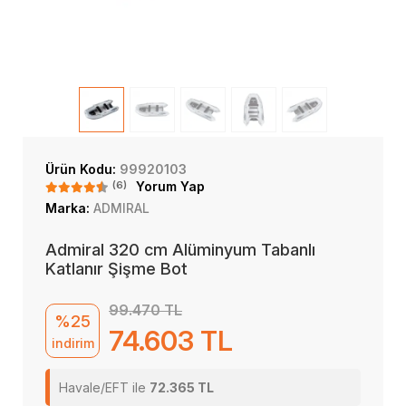
Ürün Kodu:
99920103
(6)
Yorum Yap
Marka:
ADMIRAL
Admiral 320 cm Alüminyum Tabanlı
Katlanır Şişme Bot
99.470 TL
%25
74.603 TL
indirim
Havale/EFT ile
72.365 TL