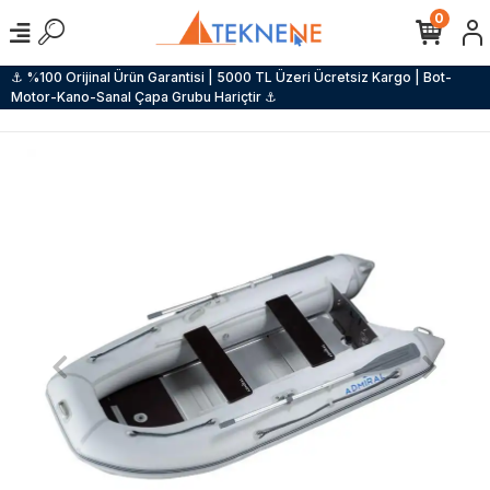
0
⚓ %100 Orijinal Ürün Garantisi | 5000 TL Üzeri Ücretsiz Kargo | Bot-
Motor-Kano-Sanal Çapa Grubu Hariçtir ⚓