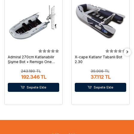
Admiral 270cm Katlanabilir
X-cape Katlanır Tabanlı Bot
Şişme Bot + Remigo One
2.30
Neo 1.5kW Elektrikli Deniz
243.180 TL
39.906 TL
Motoru Seti
192.346 TL
37.112 TL
Sepete Ekle
Sepete Ekle