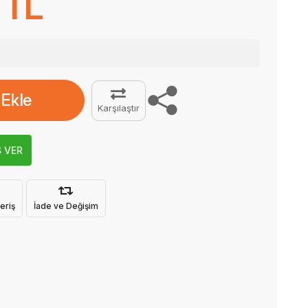
 TL
 Ekle
Karşılaştır
Ş VER
eriş
İade ve Değişim