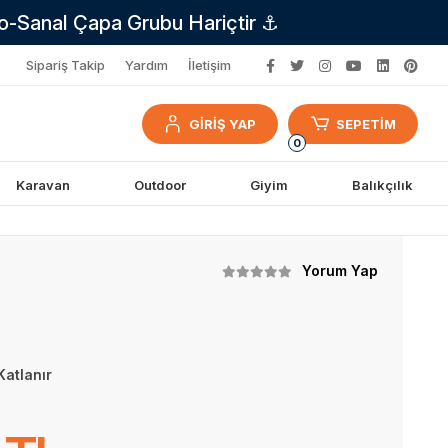
no-Sanal Çapa Grubu Hariçtir ⚓
Sipariş Takip
Yardım
İletişim
GİRİŞ YAP
SEPETİM
0
Karavan
Outdoor
Giyim
Balıkçılık
Yorum Yap
Katlanır