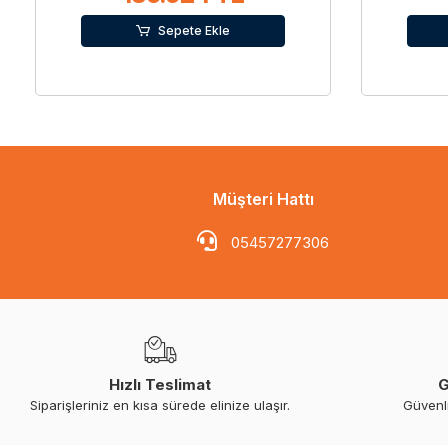
Sepete Ekle
Müşteri Hattı
05457277306
Hızlı Teslimat
G
Siparişleriniz en kısa sürede elinize ulaşır.
Güvenl