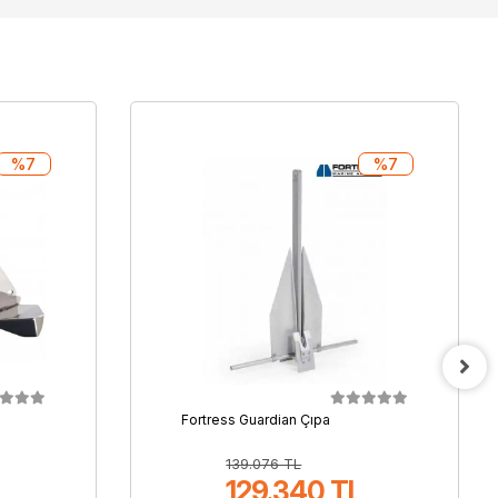
%7
%7
Fortress Guardian Çıpa
139.076 TL
129.340 TL