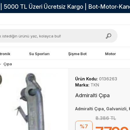
i | 5000 TL Üzeri Ücretsiz Kargo | Bot-Motor-Ka
tronik
Su Sporları
Şişme Bot
Motor
Çıpa
Ürün Kodu:
0136263
Marka:
TKN
Admiralti Çıpa
Admiralti Çıpa, Galvanizli, 
8.386 TL
%7