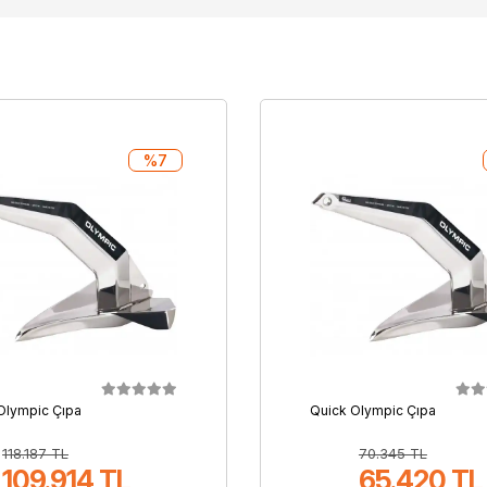
%7
Olympic Çıpa
Quick Olympic Çıpa
118.187 TL
70.345 TL
109.914 TL
65.420 TL