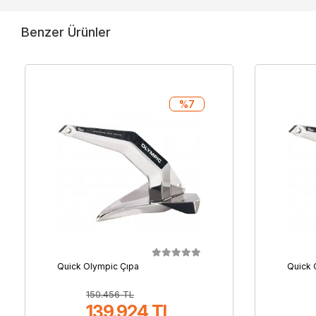
Benzer Ürünler
%7
Quick Olympic Çıpa
Quick 
150.456 TL
139.924 TL