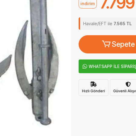
7.799
indirim
Havale/EFT ile
7.565 TL
Sepete
WHATSAPP İLE SİPARİ
Hızlı Gönderi
Güvenli Alışv