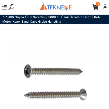
0
⚓ %100 Orijinal Ürün Garantisi | 5000 TL Üzeri Ücretsiz Kargo | Bot-
Motor-Kano-Sanal Çapa Grubu Hariçtir ⚓