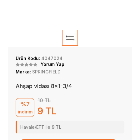
Ürün Kodu:
4047024
Yorum Yap
Marka:
SPRINGFIELD
Ahşap vidası 8x1-3/4
10 TL
%7
9 TL
indirim
Havale/EFT ile
9 TL