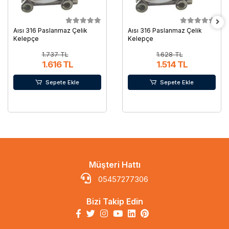
Aısı 316 Paslanmaz Çelik
Aısı 316 Paslanmaz Çelik
Kelepçe
Kelepçe
1.737 TL
1.628 TL
1.616 TL
1.514 TL
Sepete Ekle
Sepete Ekle
Müşteri Hattı
05457277306
Bizi Takip Edin