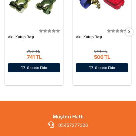
Akü Kutup Başı
Akü Kutup Başı
796 TL
544 TL
741 TL
506 TL
Sepete Ekle
Sepete Ekle
Müşteri Hattı
05457277306