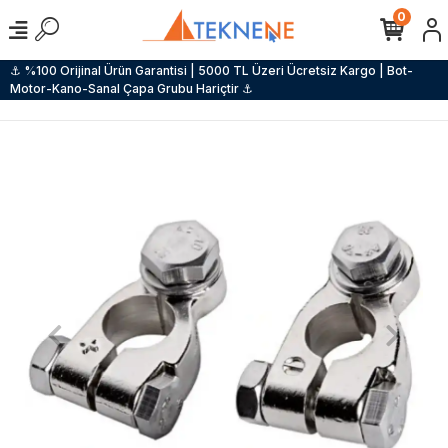
0
⚓ %100 Orijinal Ürün Garantisi | 5000 TL Üzeri Ücretsiz Kargo | Bot-
Motor-Kano-Sanal Çapa Grubu Hariçtir ⚓