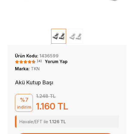
Ürün Kodu:
1436599
(4)
Yorum Yap
Marka:
TKN
Akü Kutup Başı
1.248 TL
%7
1.160 TL
indirim
Havale/EFT ile
1.126 TL