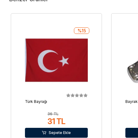
%15
Türk Bayrağı
Bayrak
36 TL
31 TL
Sepete Ekle