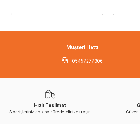
Müşteri Hattı
05457277306
Hızlı Teslimat
G
Siparişleriniz en kısa sürede elinize ulaşır.
Güvenl