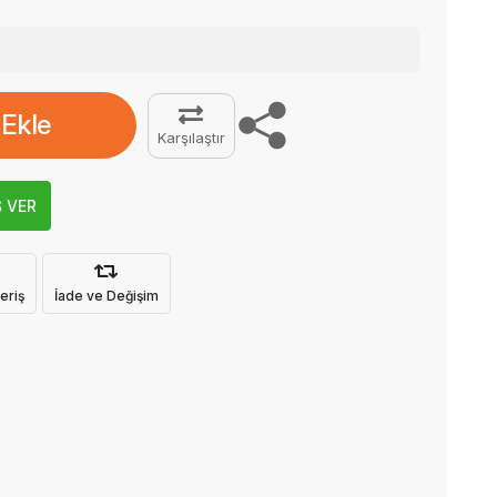
 Ekle
Karşılaştır
Ş VER
eriş
İade ve Değişim