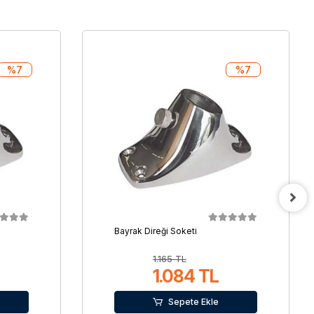
%7
%7
Bayrak Direği Soketi
1.165 TL
1.084 TL
Sepete Ekle