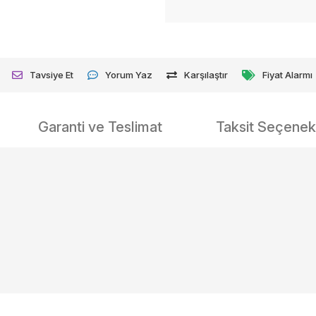
Tavsiye Et
Yorum Yaz
Karşılaştır
Fiyat Alarmı
Garanti ve Teslimat
Taksit Seçenekl