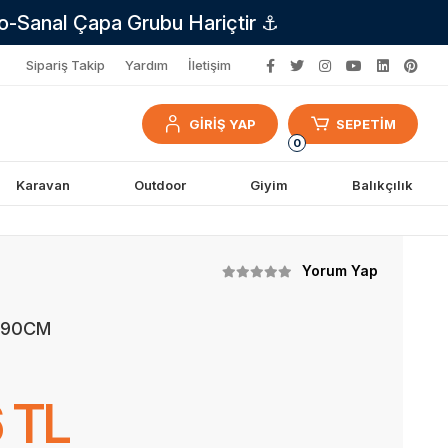
no-Sanal Çapa Grubu Hariçtir ⚓
Sipariş Takip
Yardım
İletişim
GİRİŞ YAP
SEPETİM
0
Karavan
Outdoor
Giyim
Balıkçılık
Yorum Yap
0X90CM
 TL