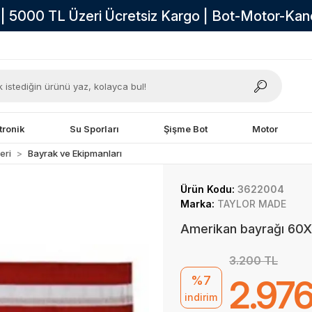
i | 5000 TL Üzeri Ücretsiz Kargo | Bot-Motor-Ka
tronik
Su Sporları
Şişme Bot
Motor
eri
Bayrak ve Ekipmanları
Ürün Kodu:
3622004
Marka:
TAYLOR MADE
Amerikan bayrağı 6
3.200 TL
%7
2.976
indirim