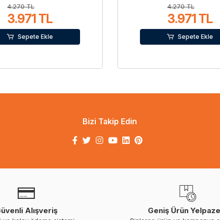
4.270 TL
4.270 TL
3.971 TL
3.971 TL
Sepete Ekle
Sepete Ekle
Bizi Takip Edin
üvenli Alışveriş
Geniş Ürün Yelpaze