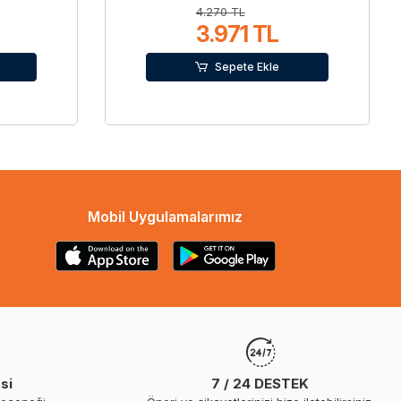
4.270 TL
3.971 TL
Sepete Ekle
Mobil Uygulamalarımız
si
7 / 24 DESTEK