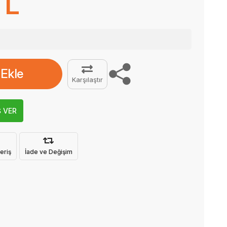
TL
 Ekle
Karşılaştır
Ş VER
eriş
İade ve Değişim