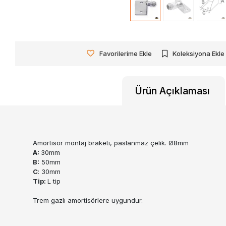
Favorilerime Ekle
Koleksiyona Ekle
Ürün Açıklaması
Amortisör montaj braketi, paslanmaz çelik. Ø8mm
A:
30mm
B:
50mm
C
: 30mm
Tip:
L tip
Trem gazlı amortisörlere uygundur.