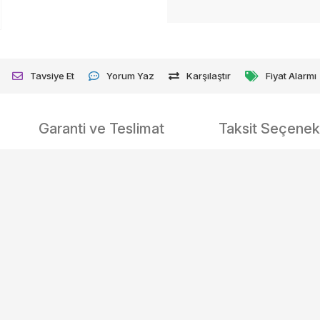
Tavsiye Et
Yorum Yaz
Karşılaştır
Fiyat Alarmı
Garanti ve Teslimat
Taksit Seçenekl