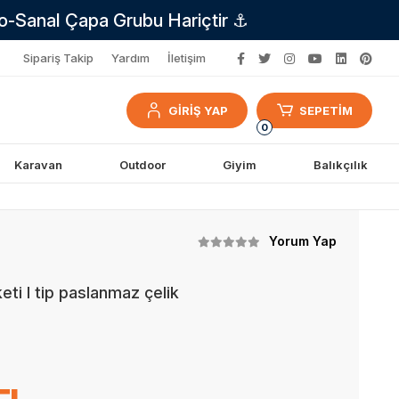
no-Sanal Çapa Grubu Hariçtir ⚓
Sipariş Takip
Yardım
İletişim
GİRİŞ YAP
SEPETİM
0
Karavan
Outdoor
Giyim
Balıkçılık
Yorum Yap
ti l tip paslanmaz çelik