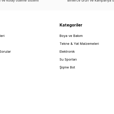
i ve kolay ödeme sistemi
Binlerce ürün ve kampanya 
Kategoriler
leri
Boya ve Bakım
Tekne & Yat Malzemeleri
Sorular
Elektronik
Su Sporları
Şişme Bot