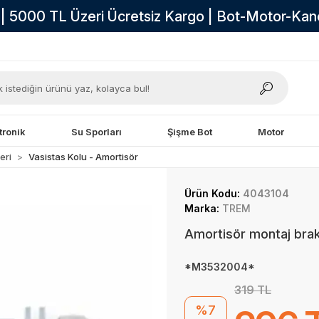
i | 5000 TL Üzeri Ücretsiz Kargo | Bot-Motor-Ka
tronik
Su Sporları
Şişme Bot
Motor
eri
Vasistas Kolu - Amortisör
Ürün Kodu:
4043104
Marka:
TREM
Amortisör montaj brake
*M3532004*
319 TL
%7