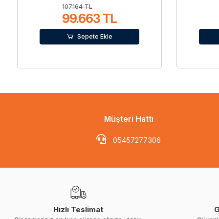
107.164 TL
99.663 TL
Sepete Ekle
Müşteri Hattı
05457277306
Hızlı Teslimat
G