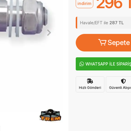
296 
indirim
Havale/EFT ile
287 TL
Sepete
WHATSAPP İLE SİPARİ
Hızlı Gönderi
Güvenli Alışv