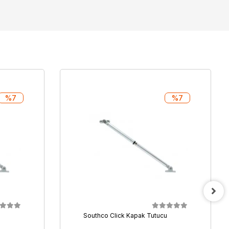
%7
%7
u
Southco Click Kapak Tutucu