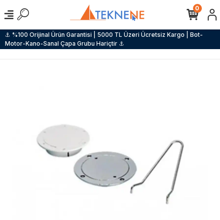
0
⚓ %100 Orijinal Ürün Garantisi | 5000 TL Üzeri Ücretsiz Kargo | Bot-
Motor-Kano-Sanal Çapa Grubu Hariçtir ⚓