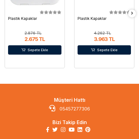
Plastik Kapaklar
Plastik Kapaklar
2.876 TL
4.262 TL
2.675 TL
3.963 TL
Sepete Ekle
Sepete Ekle
Müşteri Hattı
05457277306
Bizi Takip Edin