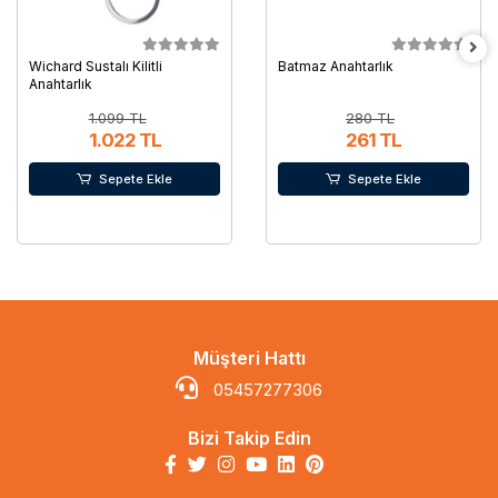
Wichard Sustalı Kilitli
Batmaz Anahtarlık
Anahtarlık
1.099 TL
280 TL
1.022 TL
261 TL
Sepete Ekle
Sepete Ekle
Müşteri Hattı
05457277306
Bizi Takip Edin