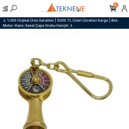
0
⚓ %100 Orijinal Ürün Garantisi | 5000 TL Üzeri Ücretsiz Kargo | Bot-
Motor-Kano-Sanal Çapa Grubu Hariçtir ⚓