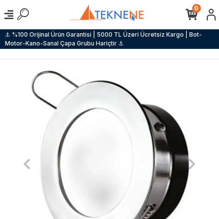
0
⚓ %100 Orijinal Ürün Garantisi | 5000 TL Üzeri Ücretsiz Kargo | Bot-
Motor-Kano-Sanal Çapa Grubu Hariçtir ⚓