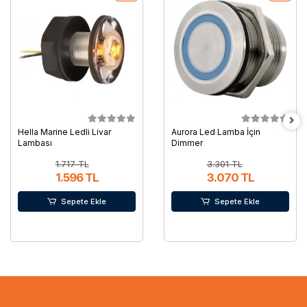
Hella Marine Ledli Livar
Aurora Led Lamba İçin
Lambası
Dimmer
1.717 TL
3.301 TL
1.596 TL
3.070 TL
Sepete Ekle
Sepete Ekle