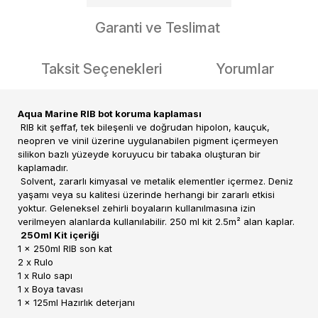
Garanti ve Teslimat
Taksit Seçenekleri
Yorumlar
Aqua Marine RIB bot koruma kaplaması
RIB kit şeffaf, tek bileşenli ve doğrudan hipolon, kauçuk,
neopren ve vinil üzerine uygulanabilen pigment içermeyen
silikon bazlı yüzeyde koruyucu bir tabaka oluşturan bir
kaplamadır.
Solvent, zararlı kimyasal ve metalik elementler içermez. Deniz
yaşamı veya su kalitesi üzerinde herhangi bir zararlı etkisi
yoktur. Geleneksel zehirli boyaların kullanılmasına izin
verilmeyen alanlarda kullanılabilir. 250 ml kit 2.5m² alan kaplar.
250ml Kit içeriği
1 x 250ml RIB son kat
2 x Rulo
1 x Rulo sapı
1 x Boya tavası
1 x 125ml Hazırlık deterjanı