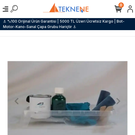
0
⚓ %100 Orijinal Ürün Garantisi | 5000 TL Üzeri Ücretsiz Kargo | Bot-
Motor-Kano-Sanal Çapa Grubu Hariçtir ⚓