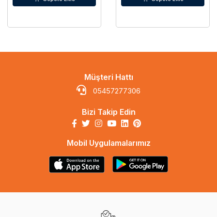
Müşteri Hattı
05457277306
Bizi Takip Edin
Mobil Uygulamalarımız