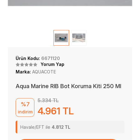
Ürün Kodu:
6671120
Yorum Yap
Marka:
AQUACOTE
Aqua Marine RIB Bot Koruma Kiti 250 Ml
5.334 TL
%7
4.961 TL
indirim
Havale/EFT ile
4.812 TL