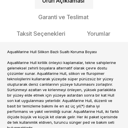
Ürün Açıklaması
Garanti ve Teslimat
Taksit Seçenekleri
Yorumlar
AquaMarine Hull Silikon Bazlı Sualtı Koruma Boyası
AquaMarine Hull kirlilik önleyici kaplamalar, tekne sahiplerine
geleneksel zehirli boyalara alternatif olarak çevre dostu
çözümler sunar. AquaMarine Hull, silikon ve fluropimer
teknolojilerini kullanarak yüzeyde süper pürüzsüz bir yüzey
oluşturarak deniz canlılarının yüzeye tutunmasını zorlaştırır.
Sürtünmeyi azaltan ve kirlenmeyi önleyen, yüksek parlaklıkta
bir yüzey elde etmek için yüzeye astardan sonra bir kat Hull
son kat uygulanması yeterlidir. AquaMarine Hull, düzenli ve
basit bir temizleme bakımı ile en az üç yıl(*) daha iyi
performans ve yakıt verimliliği sunar. AquaMarine Hull, iki farklı
ölçüde büyük ve küçük kit olarak gelir. Her iki paket içerisinde
de tek kullanımlık eldiven, turuncu sünger ped ve bakım seti
bulunmaktadır.