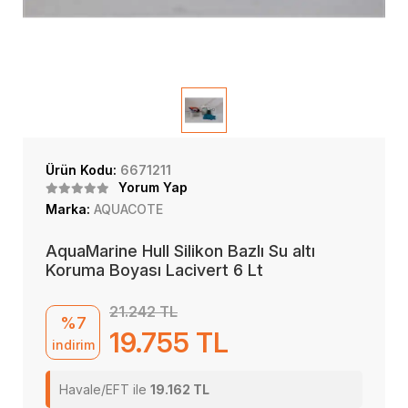
Ürün Kodu:
6671211
Yorum Yap
Marka:
AQUACOTE
AquaMarine Hull Silikon Bazlı Su altı
Koruma Boyası Lacivert 6 Lt
21.242 TL
%7
19.755 TL
indirim
Havale/EFT ile
19.162 TL