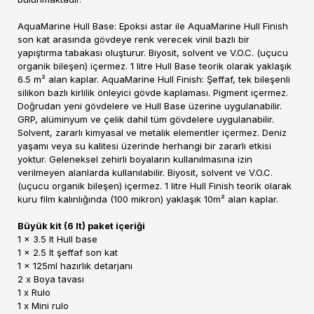
AquaMarine Hull Base: Epoksi astar ile AquaMarine Hull Finish
son kat arasında gövdeye renk verecek vinil bazlı bir
yapıştırma tabakası oluşturur. Biyosit, solvent ve V.O.C. (uçucu
organik bileşen) içermez. 1 litre Hull Base teorik olarak yaklaşık
6.5 m² alan kaplar. AquaMarine Hull Finish: Şeffaf, tek bileşenli
silikon bazlı kirlilik önleyici gövde kaplaması. Pigment içermez.
Doğrudan yeni gövdelere ve Hull Base üzerine uygulanabilir.
GRP, alüminyum ve çelik dahil tüm gövdelere uygulanabilir.
Solvent, zararlı kimyasal ve metalik elementler içermez. Deniz
yaşamı veya su kalitesi üzerinde herhangi bir zararlı etkisi
yoktur. Geleneksel zehirli boyaların kullanılmasına izin
verilmeyen alanlarda kullanılabilir. Biyosit, solvent ve V.O.C.
(uçucu organik bileşen) içermez. 1 litre Hull Finish teorik olarak
kuru film kalınlığında (100 mikron) yaklaşık 10m² alan kaplar.
Büyük kit (6 lt) paket içeriği
1 x 3.5 lt Hull base
1 x 2.5 lt şeffaf son kat
1 x 125ml hazırlık detarjanı
2 x Boya tavası
1 x Rulo
1 x Mini rulo