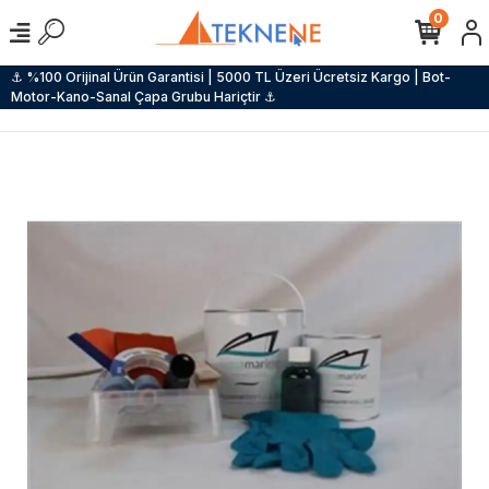
0
⚓ %100 Orijinal Ürün Garantisi | 5000 TL Üzeri Ücretsiz Kargo | Bot-
Motor-Kano-Sanal Çapa Grubu Hariçtir ⚓