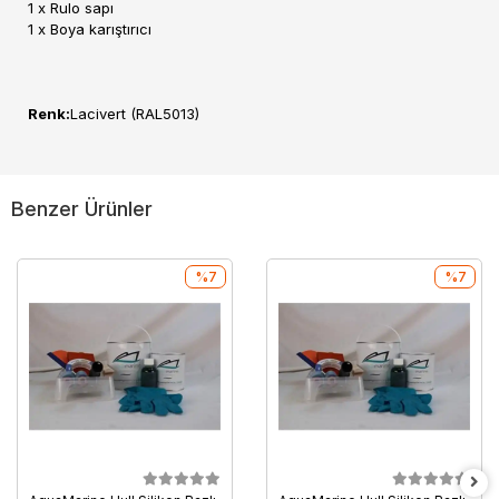
1 x Rulo sapı
1 x Boya karıştırıcı
Renk:
Lacivert (RAL5013)
Benzer Ürünler
%7
%7