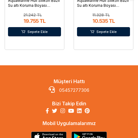
AquaMarine Hull Silikon Bazlı
AquaMarine Hull Silikon Bazlı
Su altı Koruma Boyası
Su altı Koruma Boyası
Alüminyum 6 Lt
Alüminyum 3.5 Lt
21.242 TL
11.328 TL
19.755 TL
10.535 TL
Sepete Ekle
Sepete Ekle
Müşteri Hattı
05457277306
Bizi Takip Edin
Mobil Uygulamalarımız