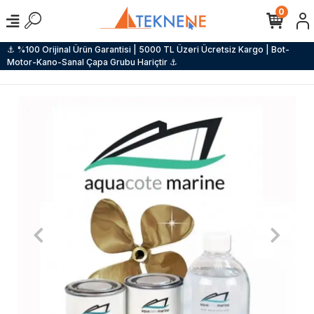
0
⚓ %100 Orijinal Ürün Garantisi | 5000 TL Üzeri Ücretsiz Kargo | Bot-
Motor-Kano-Sanal Çapa Grubu Hariçtir ⚓