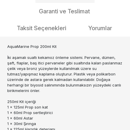
Garanti ve Teslimat
Taksit Seçenekleri
Yorumlar
AquaMarine Prop 200ml Kit
İki aşamalı sualtı kekamoz önleme sistemi. Pervane, dümen,
şaft, flaplar, baş itici pervaneler gibi sualtında kalan paslanmaz
çelik veya bronz yüzeylerde kullanılmak üzere su
tutmaz/yapışmaz kaplama oluşturur. Plastik veya polikarbon
üzerinde de astara gerek kalmadan kullanılabilir. Doğaya
herhangi bir biyosid salınımında bulunmaksızın yüzeydeki canlı
birikmelerini önler.
250ml Kit içeriği
1 x 125ml Prop son kat
1 x 60ml Prop sertleştirici
1 x 60ml Astar
1 x 30ml Şırınga
1 x 125ml Hazırlık deterjanı