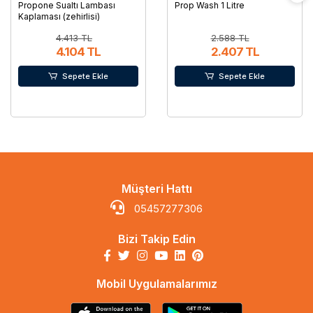
Propone Sualtı Lambası
Prop Wash 1 Litre
Kaplaması (zehirlisi)
4.413 TL
2.588 TL
4.104 TL
2.407 TL
Sepete Ekle
Sepete Ekle
Müşteri Hattı
05457277306
Bizi Takip Edin
Mobil Uygulamalarımız