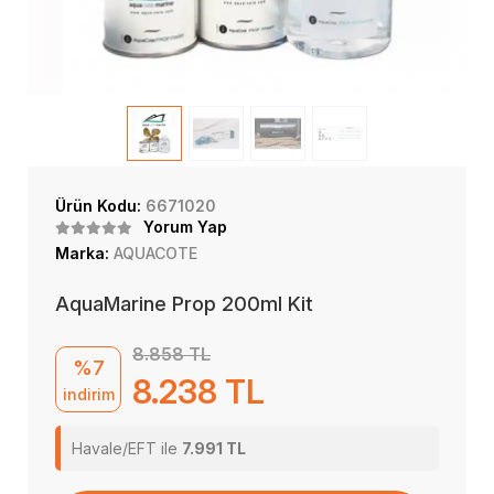
Ürün Kodu:
6671020
Yorum Yap
Marka:
AQUACOTE
AquaMarine Prop 200ml Kit
8.858 TL
%7
8.238 TL
indirim
Havale/EFT ile
7.991 TL