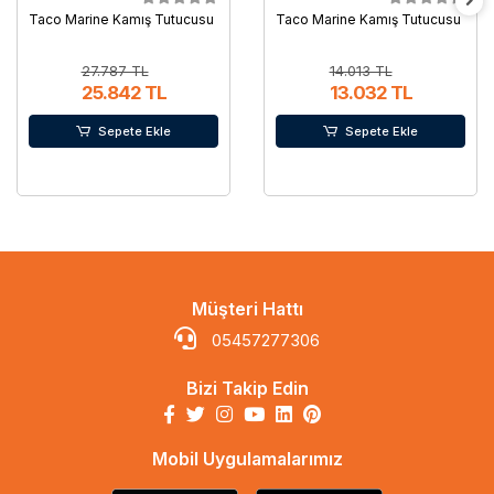
Taco Marine Kamış Tutucusu
Taco Marine Kamış Tutucusu
27.787 TL
14.013 TL
25.842 TL
13.032 TL
Sepete Ekle
Sepete Ekle
Müşteri Hattı
05457277306
Bizi Takip Edin
Mobil Uygulamalarımız