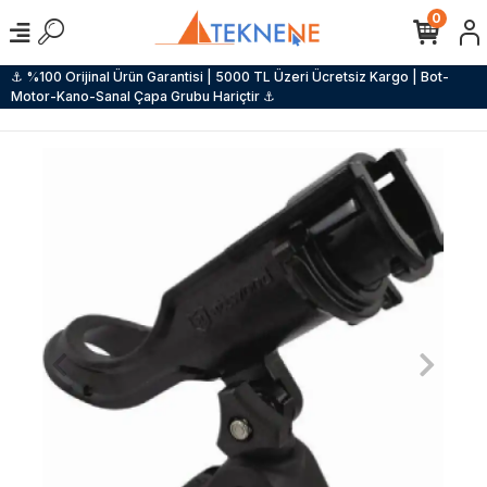
0
⚓ %100 Orijinal Ürün Garantisi | 5000 TL Üzeri Ücretsiz Kargo | Bot-
Motor-Kano-Sanal Çapa Grubu Hariçtir ⚓