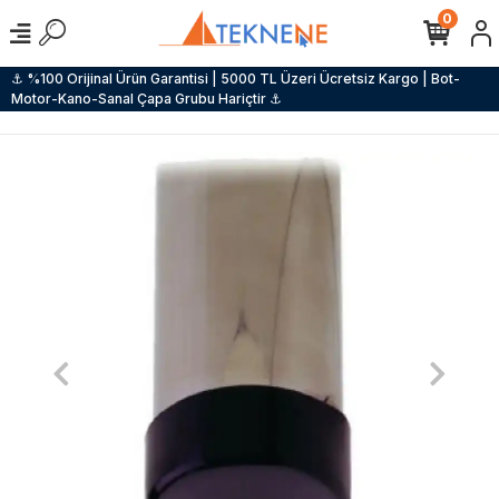
0
⚓ %100 Orijinal Ürün Garantisi | 5000 TL Üzeri Ücretsiz Kargo | Bot-
Motor-Kano-Sanal Çapa Grubu Hariçtir ⚓