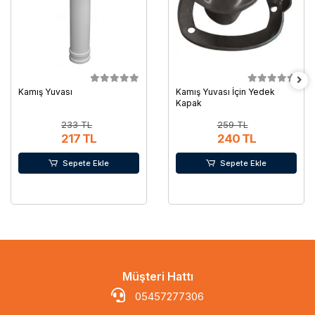
Kamış Yuvası
Kamış Yuvası İçin Yedek
Kapak
233 TL
259 TL
217 TL
240 TL
Sepete Ekle
Sepete Ekle
Müşteri Hattı
05457277306