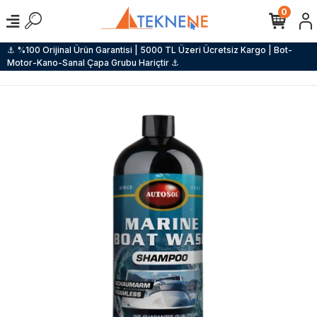
0
⚓ %100 Orijinal Ürün Garantisi | 5000 TL Üzeri Ücretsiz Kargo | Bot-
Motor-Kano-Sanal Çapa Grubu Hariçtir ⚓