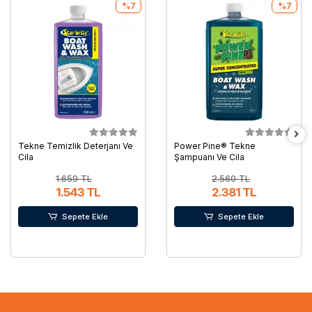
%7
%7
Tekne Temizlik Deterjanı Ve
Power Pine® Tekne
Cila
Şampuanı Ve Cila
1.659 TL
2.560 TL
1.543 TL
2.381 TL
Sepete Ekle
Sepete Ekle