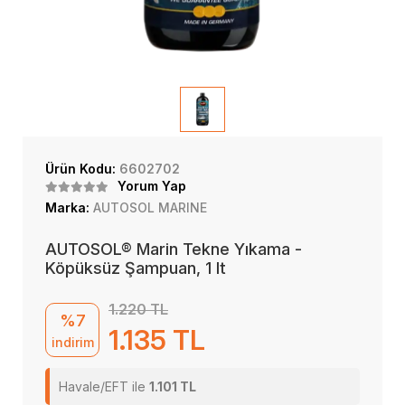
Ürün Kodu:
6602702
Yorum Yap
Marka:
AUTOSOL MARINE
AUTOSOL® Marin Tekne Yıkama -
Köpüksüz Şampuan, 1 lt
1.220 TL
%7
1.135 TL
indirim
Havale/EFT ile
1.101 TL