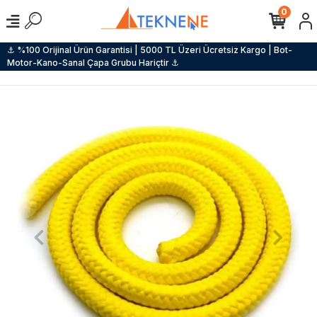
0
⚓ %100 Orijinal Ürün Garantisi | 5000 TL Üzeri Ücretsiz Kargo | Bot-
Motor-Kano-Sanal Çapa Grubu Hariçtir ⚓