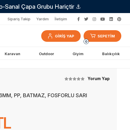
no-Sanal Çapa Grubu Hariçtir ⚓
Sipariş Takip
Yardım
İletişim
GİRİŞ YAP
SEPETİM
0
Karavan
Outdoor
Giyim
Balıkçılık
Yorum Yap
MM, PP, BATMAZ, FOSFORLU SARI
TL