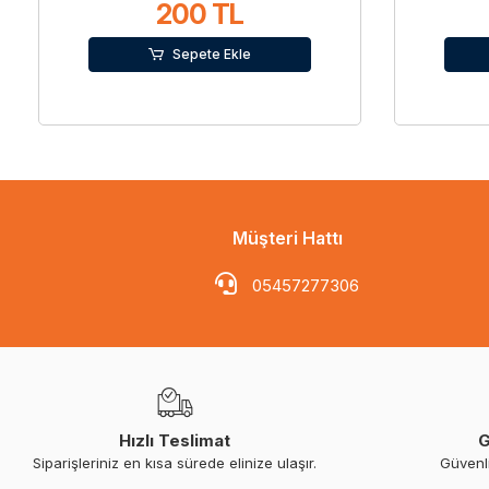
200 TL
Sepete Ekle
Müşteri Hattı
05457277306
Hızlı Teslimat
G
Siparişleriniz en kısa sürede elinize ulaşır.
Güvenl