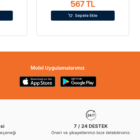
567 TL
Sepete Ekle
Mobil Uygulamalarımız
si
7 / 24 DESTEK
seçeneği
Öneri ve şikayetlerinizi bize iletebilirsiniz.