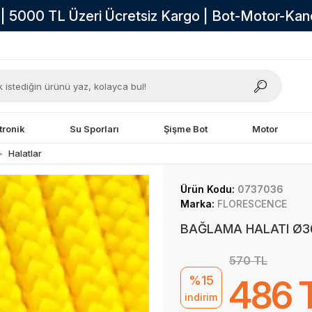
i | 5000 TL Üzeri Ücretsiz Kargo | Bot-Motor-Ka
tronik
Su Sporları
Şişme Bot
Motor
Halatlar
Ürün Kodu:
0737036
Marka:
FLORESCENCE
BAĞLAMA HALATI Ø36
570 TL
%15
486 
indirim