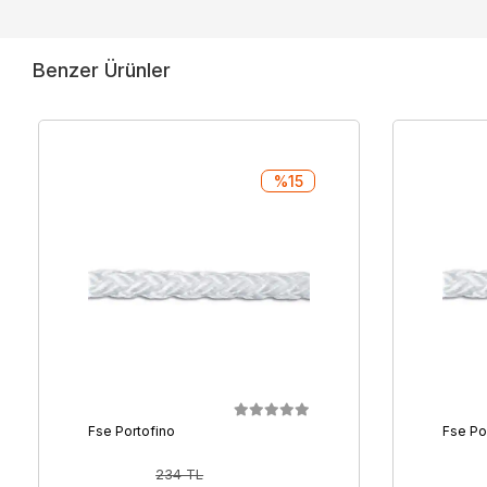
Benzer Ürünler
%15
Fse Portofino
Fse Po
234 TL