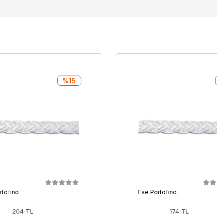
%15
rtofino
Fse Portofino
204 TL
174 TL