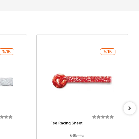
%15
%15
Fse Racing Sheet
665 TL