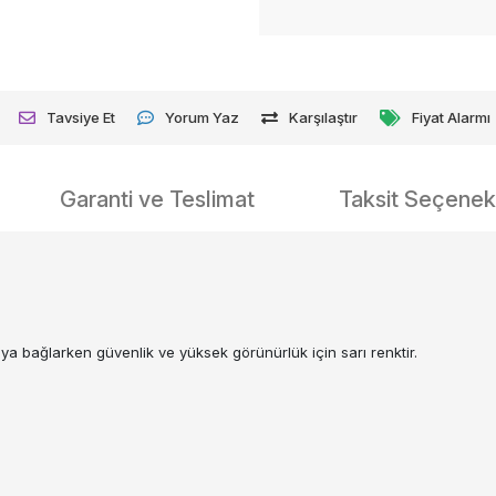
Tavsiye Et
Yorum Yaz
Karşılaştır
Fiyat Alarmı
Garanti ve Teslimat
Taksit Seçenekl
aya bağlarken güvenlik ve yüksek görünürlük için sarı renktir.