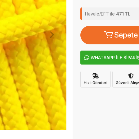
Havale/EFT ile
471 TL
Sepete
WHATSAPP İLE SİPARİ
Hızlı Gönderi
Güvenli Alışv