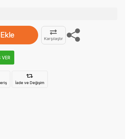
 Ekle
Karşılaştır
Ş VER
eriş
İade ve Değişim