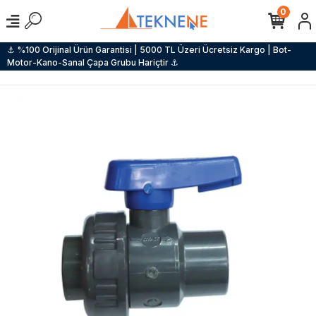
0
⚓ %100 Orijinal Ürün Garantisi | 5000 TL Üzeri Ücretsiz Kargo | Bot-
Motor-Kano-Sanal Çapa Grubu Hariçtir ⚓