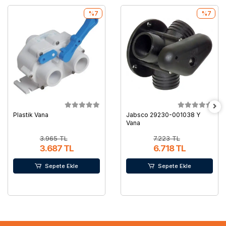
%7
%7
Plastik Vana
Jabsco 29230-001038 Y
Vana
3.965 TL
7.223 TL
3.687 TL
6.718 TL
Sepete Ekle
Sepete Ekle