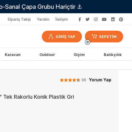
no-Sanal Çapa Grubu Hariçtir ⚓
Sipariş Takip
Yardım
İletişim
GİRİŞ YAP
SEPETİM
0
Karavan
Outdoor
Giyim
Balıkçılık
Yorum Yap
(3)
" Tek Rakorlu Konik Plastik Gri