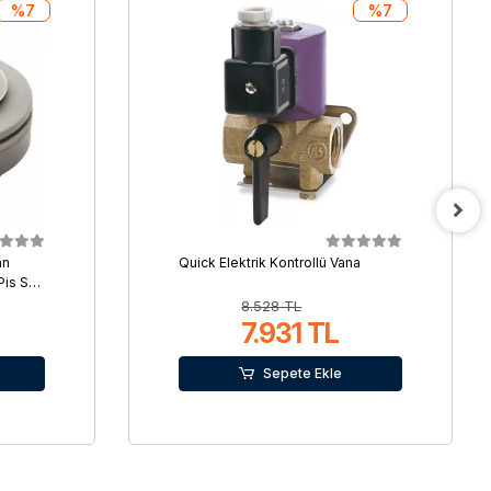
%7
%7
an
Quick Elektrik Kontrollü Vana
Pis Su
8.528 TL
7.931 TL
Sepete Ekle