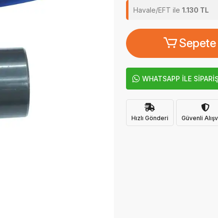
Havale/EFT ile
1.130 TL
Sepete
WHATSAPP İLE SİPARİ
Hızlı Gönderi
Güvenli Alışv