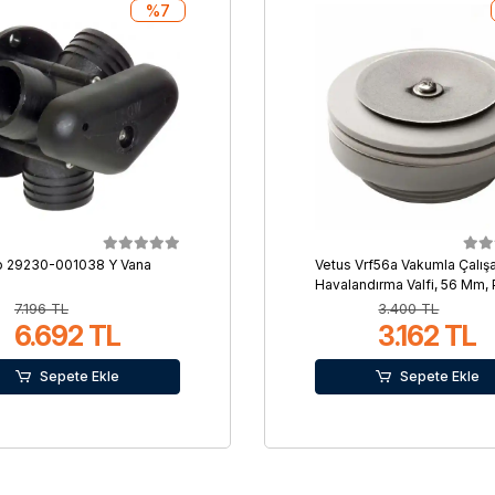
%7
o 29230-001038 Y Vana
Vetus Vrf56a Vakumla Çalış
Havalandırma Valfi, 56 Mm, 
Tankları İçin
7.196 TL
3.400 TL
6.692 TL
3.162 TL
Sepete Ekle
Sepete Ekle