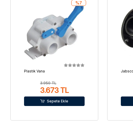
%7
Plastik Vana
Jabsc
3.950 TL
3.673 TL
Sepete Ekle