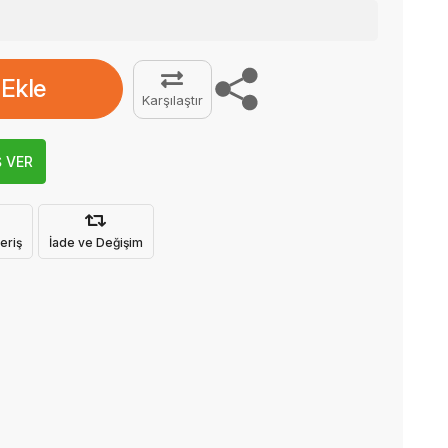
 Ekle
Karşılaştır
Ş VER
eriş
İade ve Değişim