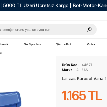
i | 5000 TL Üzeri Ücretsiz Kargo | Bot-Motor-Ka
tronik
Su Sporları
Şişme Bot
Motor
a
Ürün Kodu:
44671
Marka:
LALIZAS
Lalizas Küresel Vana 1
1.165 TL