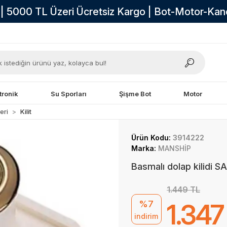
i | 5000 TL Üzeri Ücretsiz Kargo | Bot-Motor-Ka
tronik
Su Sporları
Şişme Bot
Motor
eri
Kilit
Ürün Kodu:
3914222
Marka:
MANSHİP
Basmalı dolap kilidi SA
1.449 TL
%7
1.347
indirim