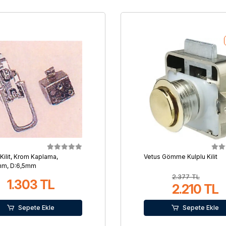
 Kilit, Krom Kaplama,
Vetus Gömme Kulplu Kilit
mm, D:6,5mm
2.377 TL
1.303 TL
2.210 TL
Sepete Ekle
Sepete Ekle