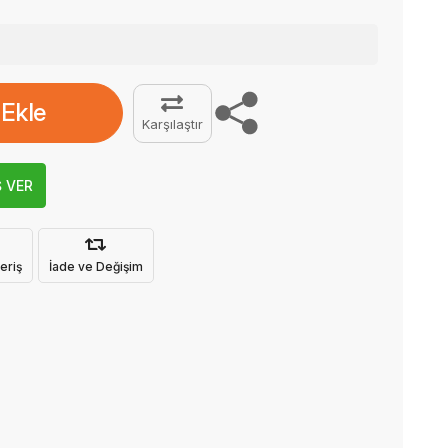
 Ekle
Karşılaştır
Ş VER
eriş
İade ve Değişim