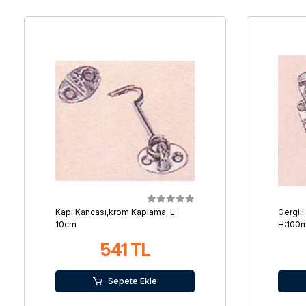
Kapı Kancası,krom Kaplama, L:
Gergili
10cm
H:100
541 TL
Sepete Ekle