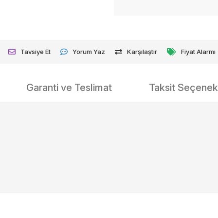
Tavsiye Et
Yorum Yaz
Karşılaştır
Fiyat Alarmı
Garanti ve Teslimat
Taksit Seçenekl