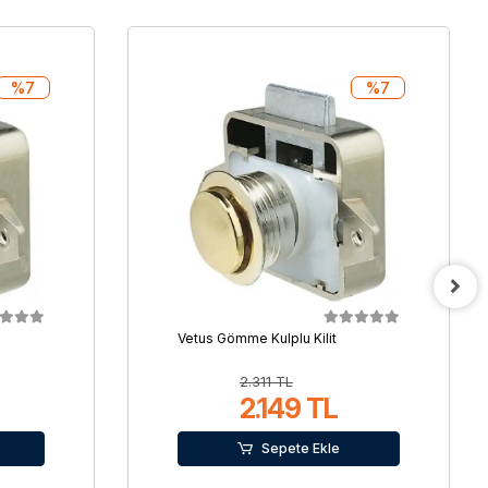
%7
%7
Vetus Gömme Kulplu Kilit
2.311 TL
2.149 TL
Sepete Ekle