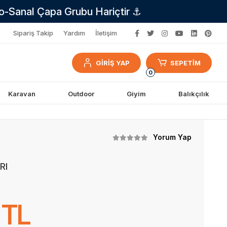
no-Sanal Çapa Grubu Hariçtir ⚓
Sipariş Takip
Yardım
İletişim
GİRİŞ YAP
SEPETİM
0
Karavan
Outdoor
Giyim
Balıkçılık
Yorum Yap
RI
 TL