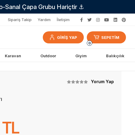
no-Sanal Çapa Grubu Hariçtir ⚓
Sipariş Takip
Yardım
İletişim
GİRİŞ YAP
SEPETİM
0
Karavan
Outdoor
Giyim
Balıkçılık
Yorum Yap
ı
 TL