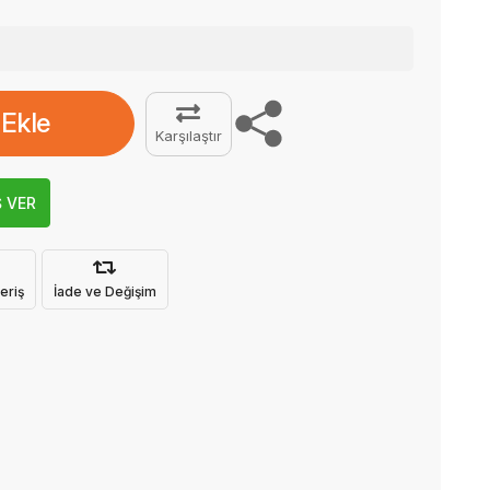
 Ekle
Karşılaştır
Ş VER
eriş
İade ve Değişim