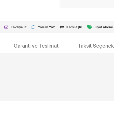
Tavsiye Et
Yorum Yaz
Karşılaştır
Fiyat Alarmı
Garanti ve Teslimat
Taksit Seçenekl