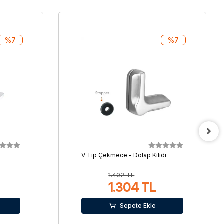
%7
%7
V Tip Çekmece - Dolap Kilidi
1.402 TL
1.304 TL
Sepete Ekle