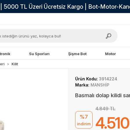
i | 5000 TL Üzeri Ücretsiz Kargo | Bot-Motor-Ka
tronik
Su Sporları
Şişme Bot
Motor
eri
Kilit
Ürün Kodu:
3914224
Marka:
MANSHİP
Basmalı dolap kilidi sar
4.849 TL
%7
4.510
indirim