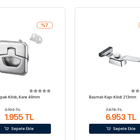
%7
apak Kilidi, Kare 49mm
Basmalı Kapı Kilidi 213mm
2.103 TL
7.476 TL
1.955 TL
6.953 TL
Sepete Ekle
Sepete Ekle