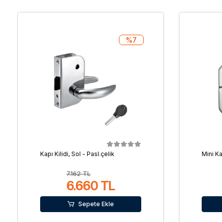
%7
Kapı Kilidi, Sol - Pasl.çelik
Mini K
7.162 TL
6.660 TL
Sepete Ekle