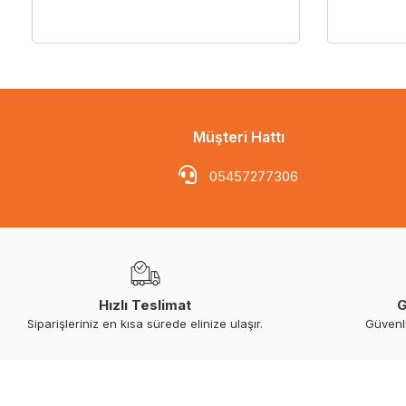
Müşteri Hattı
05457277306
Hızlı Teslimat
G
Siparişleriniz en kısa sürede elinize ulaşır.
Güvenl