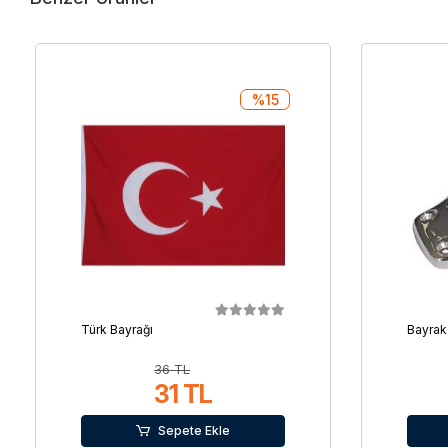
%15
Türk Bayrağı
Bayrak
36 TL
31 TL
Sepete Ekle