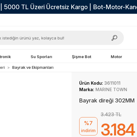
i | 5000 TL Üzeri Ücretsiz Kargo | Bot-Motor-Ka
tronik
Su Sporları
Şişme Bot
Motor
eri
Bayrak ve Ekipmanları
Ürün Kodu:
3611011
Marka:
MARINE TOWN
Bayrak direği 302MM
3.423 TL
%7
3.184
indirim