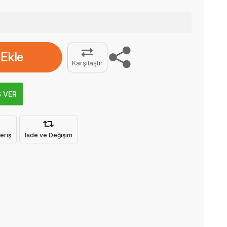
 Ekle
Karşılaştır
Ş VER
eriş
İade ve Değişim