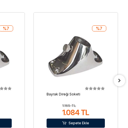
%7
%7
Bayrak Direği Soketi
1.165 TL
1.084 TL
Sepete Ekle