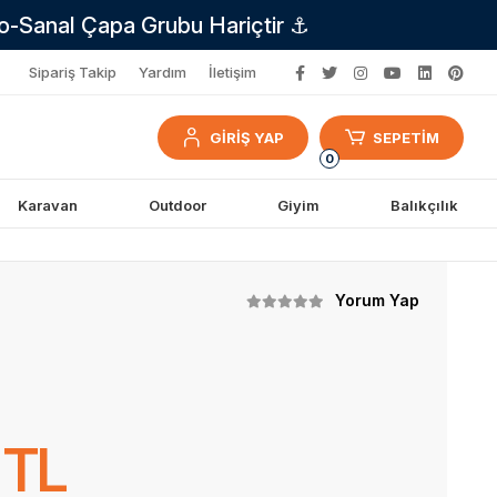
no-Sanal Çapa Grubu Hariçtir ⚓
Sipariş Takip
Yardım
İletişim
GİRİŞ YAP
SEPETİM
0
Karavan
Outdoor
Giyim
Balıkçılık
Yorum Yap
 TL