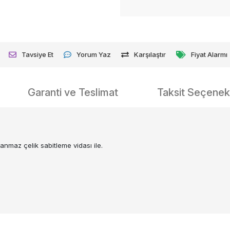
Tavsiye Et
Yorum Yaz
Karşılaştır
Fiyat Alarmı
Garanti ve Teslimat
Taksit Seçenekl
anmaz çelik sabitleme vidası ile.