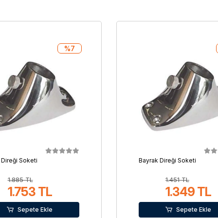
%7
 Direği Soketi
Bayrak Direği Soketi
1.885 TL
1.451 TL
1.753 TL
1.349 TL
Sepete Ekle
Sepete Ekle