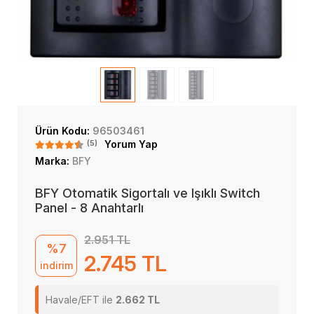
Ürün Kodu:
96503461
(5)
Yorum Yap
Marka:
BFY
BFY Otomatik Sigortalı ve Işıklı Switch
Panel - 8 Anahtarlı
2.951 TL
%7
2.745 TL
indirim
Havale/EFT ile
2.662 TL