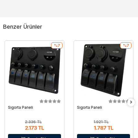
Benzer Ürünler
%7
%7
Sigorta Paneli
Sigorta Paneli
2.336 TL
1.921 TL
2.173 TL
1.787 TL