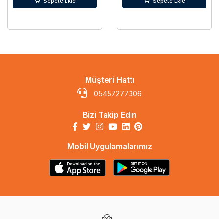
Sepete Ekle
Sepete Ekle
Müşteri Hattı
05457277306
Bizi Takip Edin
Mobil Uygulamalarımız