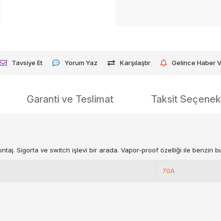
Tavsiye Et
Yorum Yaz
Karşılaştır
Gelince Haber 
Garanti ve Teslimat
Taksit Seçenekl
j. Sigorta ve switch işlevi bir arada. Vapor-proof özelliği ile benzin bu
70A