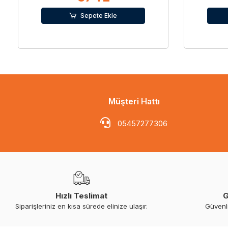
Sepete Ekle
Müşteri Hattı
05457277306
Hızlı Teslimat
G
Siparişleriniz en kısa sürede elinize ulaşır.
Güvenl