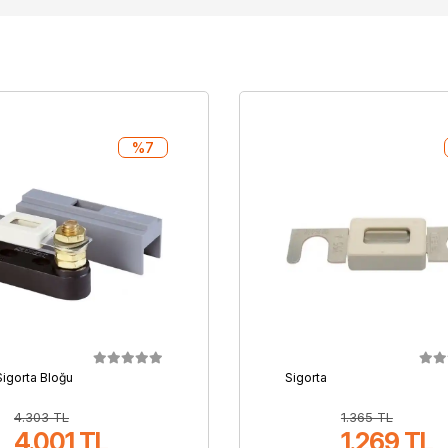
%7
Sigorta Bloğu
Sigorta
4.303 TL
1.365 TL
4.001 TL
1.269 TL