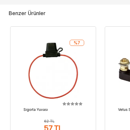
Benzer Ürünler
%7
Sigorta Yuvası
Vetus 
62 TL
57 TL