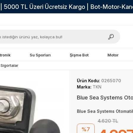
i | 5000 TL Üzeri Ücretsiz Kargo | Bot-Motor-Ka
tronik
Su Sporları
Şişme Bot
Motor
 Sigortalar
Ürün Kodu:
0265070
Marka:
TKN
Blue Sea Systems Oto
Blue Sea Systems Otomatik
4.620 TL
%7