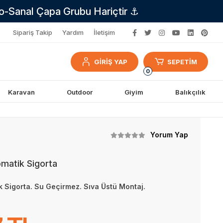
no-Sanal Çapa Grubu Hariçtir ⚓
Sipariş Takip
Yardım
İletişim
GİRİŞ YAP
SEPETİM
0
Karavan
Outdoor
Giyim
Balıkçılık
Yorum Yap
matik Sigorta
 Sigorta. Su Geçirmez. Sıva Üstü Montaj.