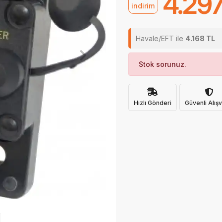
4.297
indirim
Havale/EFT ile
4.168 TL
Stok sorunuz.
Hızlı Gönderi
Güvenli Alışv