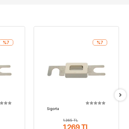
%7
%7
Sigorta
1.365 TL
1.269 TL