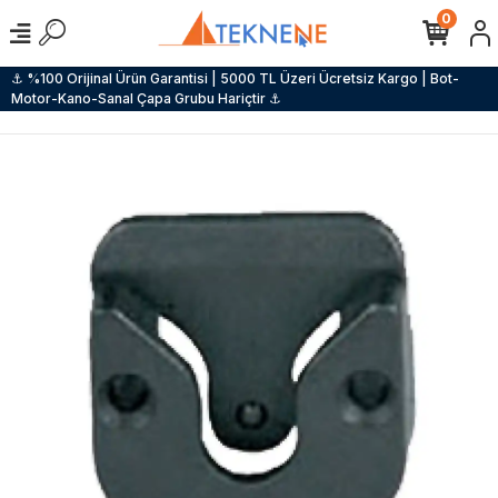
0
⚓ %100 Orijinal Ürün Garantisi | 5000 TL Üzeri Ücretsiz Kargo | Bot-
Motor-Kano-Sanal Çapa Grubu Hariçtir ⚓