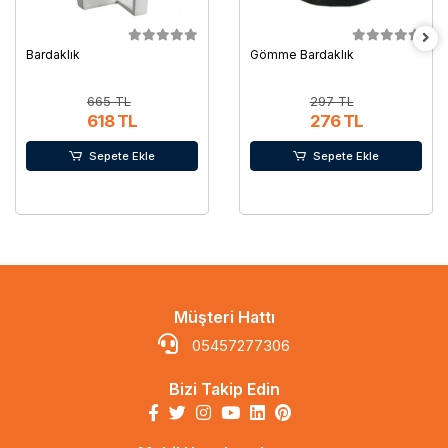
Bardaklık
Gömme Bardaklık
665 TL
297 TL
618 TL
276 TL
Sepete Ekle
Sepete Ekle
Müşteri Hattı
05457277306
Bizi Takip Edin