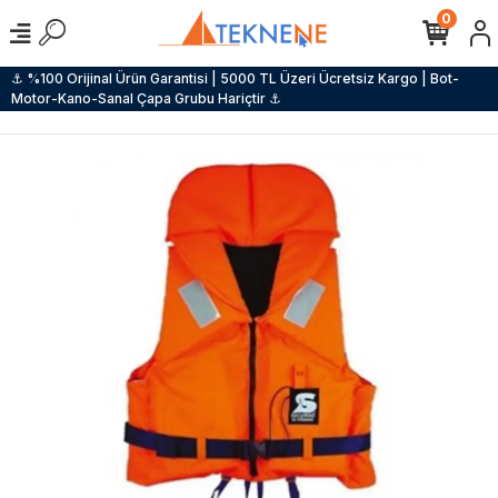
0
⚓ %100 Orijinal Ürün Garantisi | 5000 TL Üzeri Ücretsiz Kargo | Bot-
Motor-Kano-Sanal Çapa Grubu Hariçtir ⚓