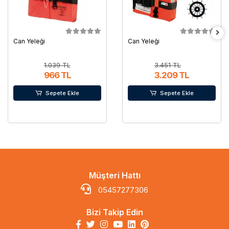
Can Yeleği
Can Yeleği
1.039 TL
3.451 TL
966 TL
3.209 TL
Sepete Ekle
Sepete Ekle
Müşteri Hattı
05457277306
Bizi Takip Edin