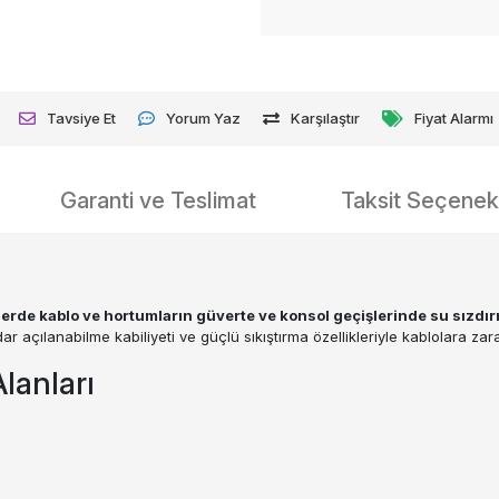
Tavsiye Et
Yorum Yaz
Karşılaştır
Fiyat Alarmı
Garanti ve Teslimat
Taksit Seçenekl
rde kablo ve hortumların güverte ve konsol geçişlerinde su sızdır
ar açılanabilme kabiliyeti ve güçlü sıkıştırma özellikleriyle kablolara 
lanları