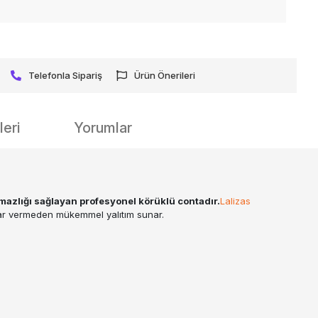
Telefonla Sipariş
Ürün Önerileri
eri
Yorumlar
mazlığı sağlayan profesyonel körüklü contadır.
Lalizas
zarar vermeden mükemmel yalıtım sunar.