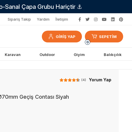
no-Sanal Çapa Grubu Hariçtir ⚓
Sipariş Takip
Yardım
İletişim
GİRİŞ YAP
SEPETİM
0
Karavan
Outdoor
Giyim
Balıkçılık
Yorum Yap
(4)
 Ø70mm Geçiş Contası Siyah