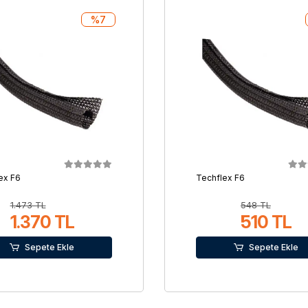
%7
ex F6
Techflex F6
1.473 TL
548 TL
1.370 TL
510 TL
Sepete Ekle
Sepete Ekle