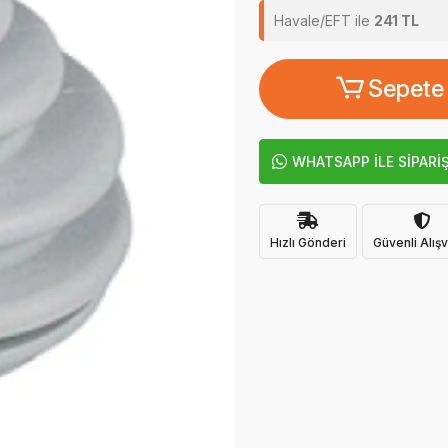
Havale/EFT ile
241 TL
Sepete
WHATSAPP İLE SİPARİ
Hızlı Gönderi
Güvenli Alışv