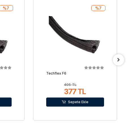
%7
%7
Techflex F6
405 TL
377 TL
Sepete Ekle