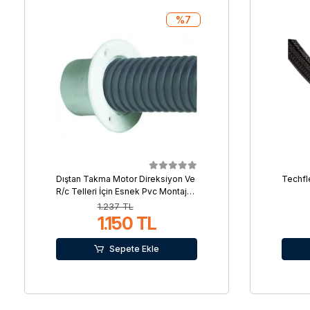
%7
Dıştan Takma Motor Direksiyon Ve
Techfl
R/c Telleri İçin Esnek Pvc Montaj
Spirali
1.237 TL
1.150 TL
Sepete Ekle