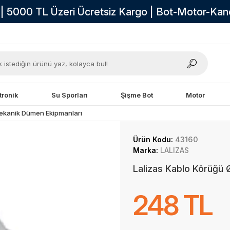
i | 5000 TL Üzeri Ücretsiz Kargo | Bot-Motor-Ka
tronik
Su Sporları
Şişme Bot
Motor
ekanik Dümen Ekipmanları
Ürün Kodu:
43160
Marka:
LALIZAS
Lalizas Kablo Körüğü
248 TL