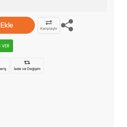
 Ekle
Karşılaştır
Ş VER
eriş
İade ve Değişim