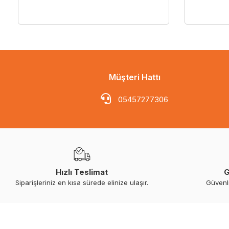
Müşteri Hattı
05457277306
Hızlı Teslimat
G
Siparişleriniz en kısa sürede elinize ulaşır.
Güvenl