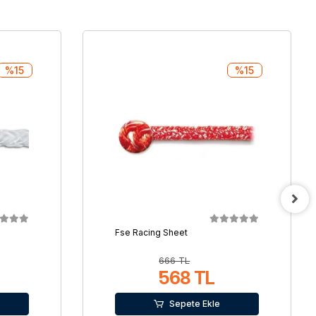
%15
%15
Fse Racing Sheet
666 TL
568 TL
Sepete Ekle