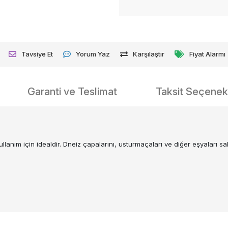
Tavsiye Et
Yorum Yaz
Karşılaştır
Fiyat Alarmı
Garanti ve Teslimat
Taksit Seçenekl
nım için idealdir. Dneiz çapalarını, usturmaçaları ve diğer eşyaları sabi