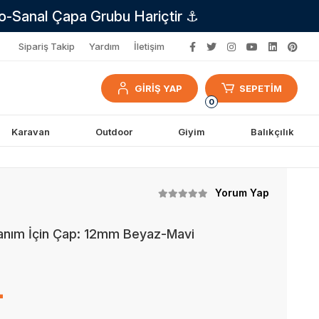
no-Sanal Çapa Grubu Hariçtir ⚓
Sipariş Takip
Yardım
İletişim
GİRİŞ YAP
SEPETİM
0
Karavan
Outdoor
Giyim
Balıkçılık
Yorum Yap
lanım İçin Çap: 12mm Beyaz-Mavi
L