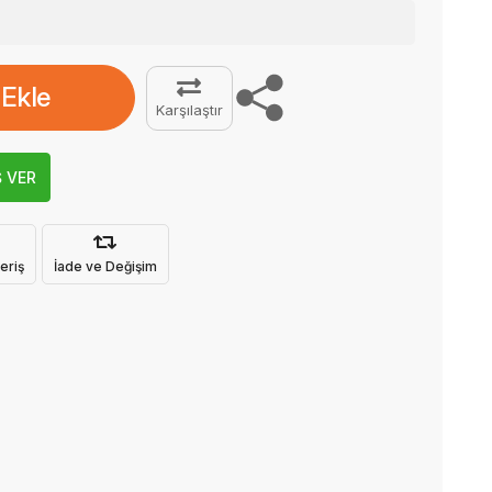
 Ekle
Karşılaştır
Ş VER
eriş
İade ve Değişim