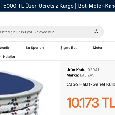
i | 5000 TL Üzeri Ücretsiz Kargo | Bot-Motor-Ka
tronik
Su Sporları
Şişme Bot
Motor
Halatlar
Ürün Kodu:
92041
Marka:
LALIZAS
Cabo Halat-Genel Kul
10.173 T