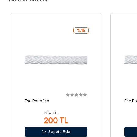
%15
Fse Portofino
Fse Po
234 TL
200 TL
Sepete Ekle