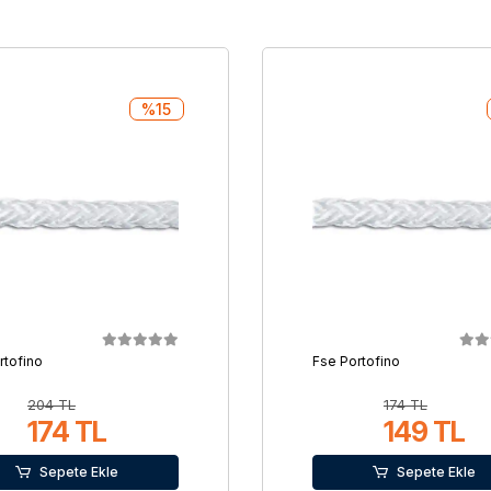
%15
rtofino
Fse Portofino
204 TL
174 TL
174 TL
149 TL
Sepete Ekle
Sepete Ekle