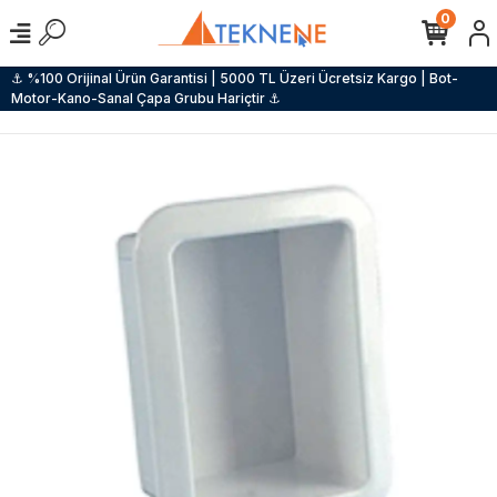
0
⚓ %100 Orijinal Ürün Garantisi | 5000 TL Üzeri Ücretsiz Kargo | Bot-
Motor-Kano-Sanal Çapa Grubu Hariçtir ⚓