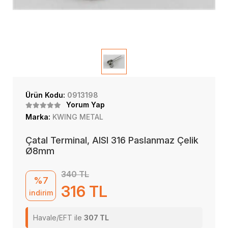
Ürün Kodu:
0913198
Yorum Yap
Marka:
KWING METAL
Çatal Terminal, AISI 316 Paslanmaz Çelik
Ø8mm
340 TL
%7
316 TL
indirim
Havale/EFT ile
307 TL