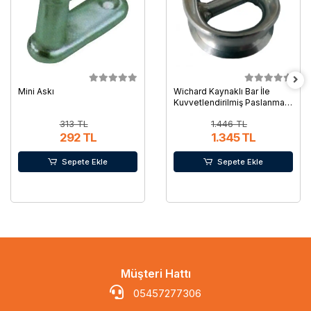
Mini Askı
Wichard Kaynaklı Bar İle
Kuvvetlendirilmiş Paslanmaz
Çelik Radansa
313 TL
1.446 TL
292 TL
1.345 TL
Sepete Ekle
Sepete Ekle
Müşteri Hattı
05457277306