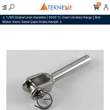
0
⚓ %100 Orijinal Ürün Garantisi | 5000 TL Üzeri Ücretsiz Kargo | Bot-
Motor-Kano-Sanal Çapa Grubu Hariçtir ⚓