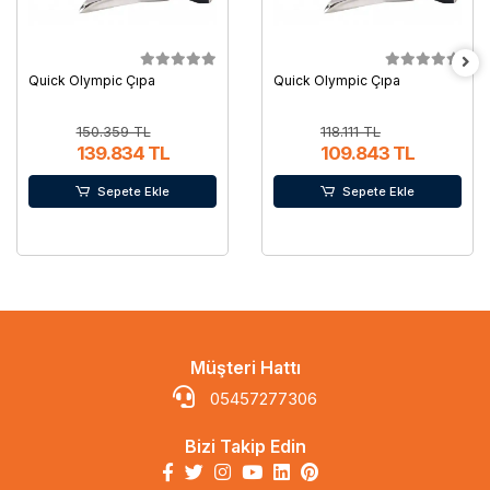
Quick Olympic Çıpa
Quick Olympic Çıpa
150.359 TL
118.111 TL
139.834 TL
109.843 TL
Sepete Ekle
Sepete Ekle
Müşteri Hattı
05457277306
Bizi Takip Edin