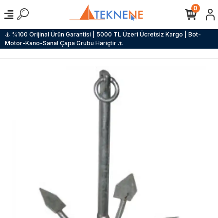
0
⚓ %100 Orijinal Ürün Garantisi | 5000 TL Üzeri Ücretsiz Kargo | Bot-
Motor-Kano-Sanal Çapa Grubu Hariçtir ⚓