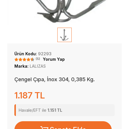
Ürün Kodu:
92293
(5)
Yorum Yap
Marka:
LALIZAS
Çengel Çıpa, İnox 304, 0,385 Kg.
1.187 TL
Havale/EFT ile
1.151 TL