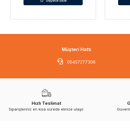
Sepete Ekle
Müşteri Hattı
05457277306
Hızlı Teslimat
G
Siparişleriniz en kısa sürede elinize ulaşır.
Güvenl