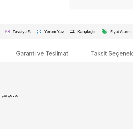
Tavsiye Et
Yorum Yaz
Karşılaştır
Fiyat Alarmı
Garanti ve Teslimat
Taksit Seçenekl
k çerçeve.