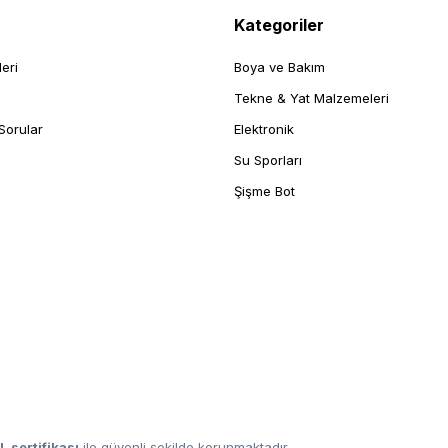
Kategoriler
leri
Boya ve Bakım
Tekne & Yat Malzemeleri
Sorular
Elektronik
Su Sporları
Şişme Bot
L sertifikası
ile güvenli şekilde korunmaktadır.