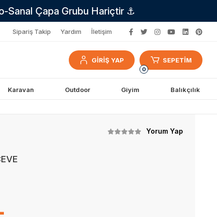
no-Sanal Çapa Grubu Hariçtir ⚓
Sipariş Takip
Yardım
İletişim
GİRİŞ YAP
SEPETİM
0
Karavan
Outdoor
Giyim
Balıkçılık
Yorum Yap
ÇEVE
L