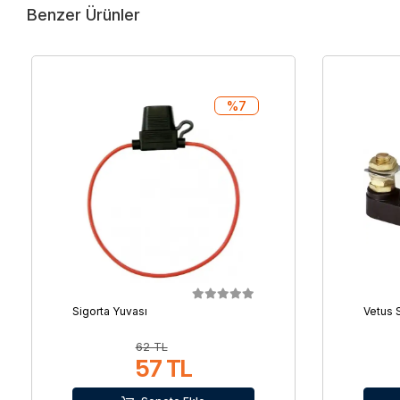
Benzer Ürünler
%7
Sigorta Yuvası
Vetus 
62 TL
57 TL