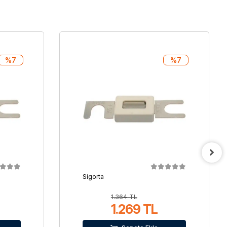
%7
%7
Sigorta
1.364 TL
1.269 TL