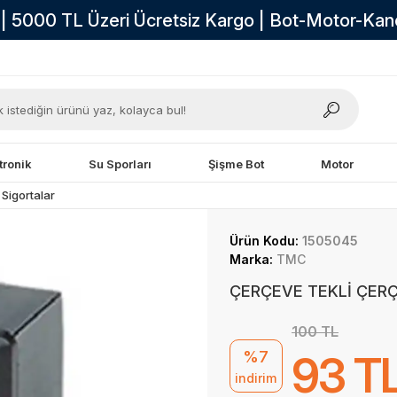
i | 5000 TL Üzeri Ücretsiz Kargo | Bot-Motor-Ka
tronik
Su Sporları
Şişme Bot
Motor
 Sigortalar
Ürün Kodu:
1505045
Marka:
TMC
ÇERÇEVE TEKLİ ÇER
100 TL
%7
93 T
indirim