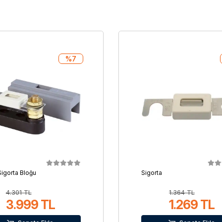
%7
Sigorta Bloğu
Sigorta
4.301 TL
1.364 TL
3.999 TL
1.269 TL