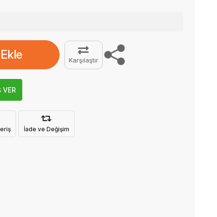
 Ekle
Karşılaştır
Ş VER
eriş
İade ve Değişim