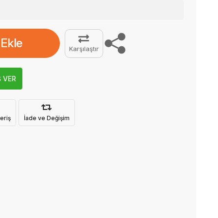
 Ekle
Karşılaştır
Ş VER
eriş
İade ve Değişim