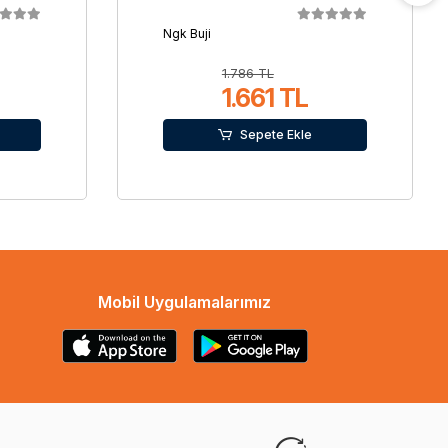
Ngk Buji
1.786 TL
1.661 TL
Sepete Ekle
Mobil Uygulamalarımız