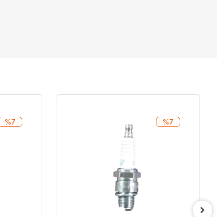
%7
%7