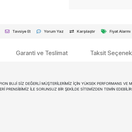
Tavsiye Et
Yorum Yaz
Karşılaştır
Fiyat Alarmı
Garanti ve Teslimat
Taksit Seçenekl
N BUJİ SİZ DEĞERLİ MÜŞTERİLERİMİZ İÇİN YÜKSEK PERFORMANS VE ME
İ PRENSİBİMİZ İLE SORUNSUZ BİR ŞEKİLDE SİTEMİZDEN TEMİN EDEBİLİRS