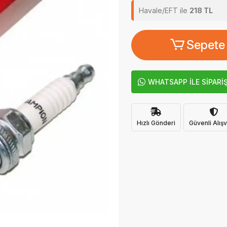
Havale/EFT ile
218 TL
Sepete
WHATSAPP İLE SİPARİ
Hızlı Gönderi
Güvenli Alışv