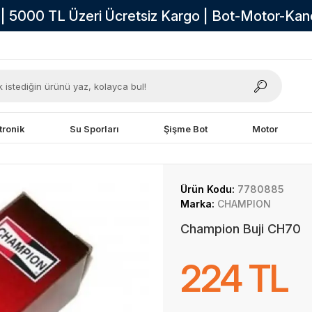
i | 5000 TL Üzeri Ücretsiz Kargo | Bot-Motor-Ka
tronik
Su Sporları
Şişme Bot
Motor
Ürün Kodu:
7780885
Marka:
CHAMPION
Champion Buji CH70
224 TL