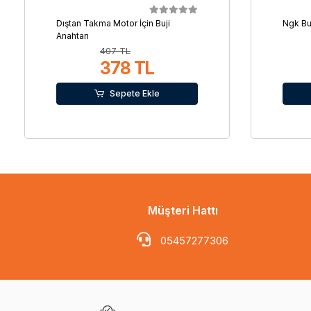
Dıştan Takma Motor İçin Buji
Ngk Bu
Anahtarı
407 TL
378 TL
Sepete Ekle
Müşteri Hattı
05457277306