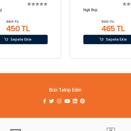
ji
Ngk Buji
483 TL
500 TL
450 TL
465 TL
Sepete Ekle
Sepete Ekle
Bizi Takip Edin