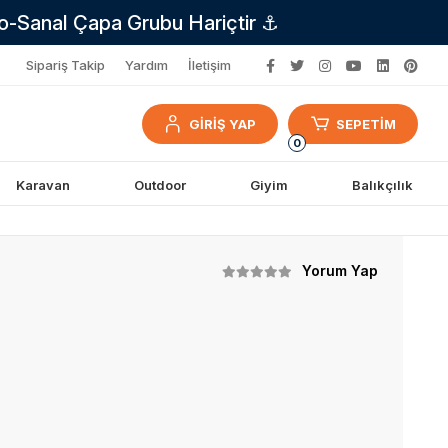
no-Sanal Çapa Grubu Hariçtir ⚓
Sipariş Takip
Yardım
İletişim
GİRİŞ YAP
SEPETİM
0
Karavan
Outdoor
Giyim
Balıkçılık
Yorum Yap