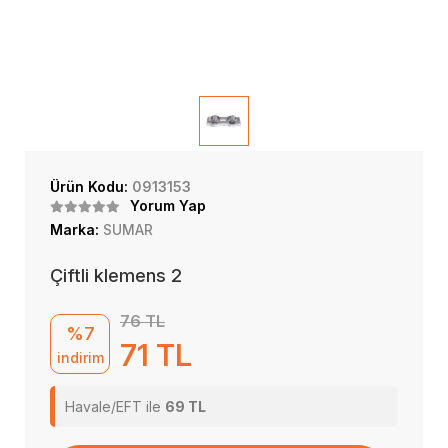
Ürün Kodu:
0913153
Yorum Yap
Marka:
SUMAR
Çiftli klemens 2
76 TL
%7
71 TL
indirim
Havale/EFT ile
69 TL