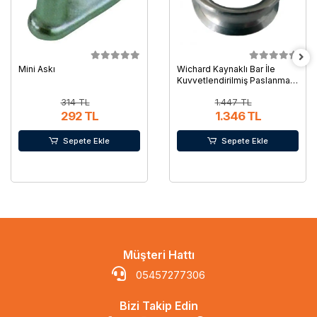
Mini Askı
Wichard Kaynaklı Bar İle
Kuvvetlendirilmiş Paslanmaz
Çelik Radansa
314 TL
1.447 TL
292 TL
1.346 TL
Sepete Ekle
Sepete Ekle
Müşteri Hattı
05457277306
Bizi Takip Edin