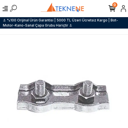
0
⚓ %100 Orijinal Ürün Garantisi | 5000 TL Üzeri Ücretsiz Kargo | Bot-
Motor-Kano-Sanal Çapa Grubu Hariçtir ⚓