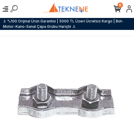
0
⚓ %100 Orijinal Ürün Garantisi | 5000 TL Üzeri Ücretsiz Kargo | Bot-
Motor-Kano-Sanal Çapa Grubu Hariçtir ⚓