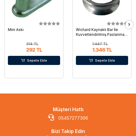
Mini Askı
Wichard Kaynaklı Bar İle
Kuvvetlendirilmiş Paslanmaz
Çelik Radansa
314 TL
1.447 TL
292 TL
1.346 TL
Sepete Ekle
Sepete Ekle
Müşteri Hattı
05457277306
Bizi Takip Edin