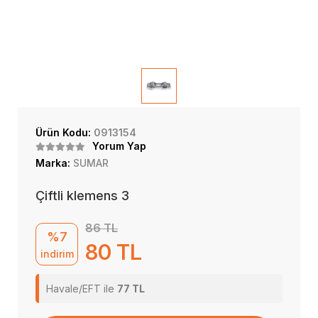
Ürün Kodu:
0913154
Yorum Yap
Marka:
SUMAR
Çiftli klemens 3
86 TL
%7
80 TL
indirim
Havale/EFT ile
77 TL