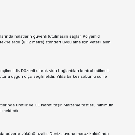
rında halatların güvenli tutulmasını sağlar. Polyamid
eknelerde (8-12 metre) standart uygulama için yeterli alan
ilmelidir. Düzenli olarak vida bağlantıları kontrol edilmeli,
tuna uygun ölçü seçilmelidir. Yılda bir kez sabunlu su ile
arında üretilir ve CE işareti taşır. Malzeme testleri, minimum
ilmektedir.
u da güverte yükünü azaltır. Deniz suyuna maruz kaldığında