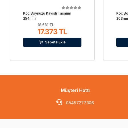
Koç Boynuzu Kavisli Tasarım
Koç Bo
254mm
203m
18.681 TL
17.373 TL
Sepete Ekle
Müşteri Hattı
05457277306