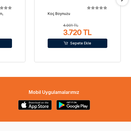
m,
Koç Boynuzu
4.001 TL
3.720 TL
Sepete Ekle
Mobil Uygulamalarımız