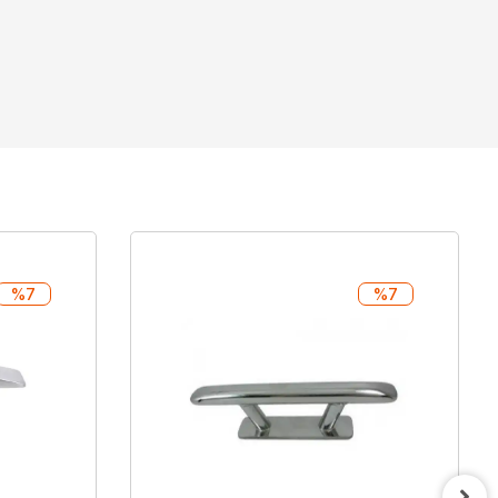
%7
%7