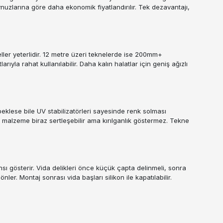
nuzlarına göre daha ekonomik fiyatlandırılır. Tek dezavantajı,
ller yeterlidir. 12 metre üzeri teknelerde ise 200mm+
la rahat kullanılabilir. Daha kalın halatlar için geniş ağızlı
beklese bile UV stabilizatörleri sayesinde renk solması
) malzeme biraz sertleşebilir ama kırılganlık göstermez. Tekne
sı gösterir. Vida delikleri önce küçük çapta delinmeli, sonra
önler. Montaj sonrası vida başları silikon ile kapatılabilir.