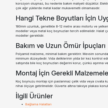
korozyon oluşmaz, bu nedenle bakım maliyeti düşüktür. Elektrik
çok ağır yüklerde metal kadar mukavemetli olmamasıdır.
Hangi Tekne Boyutları İçin U
180mm uzunluk, genellikle 8-12 metre arası motorlu ve yelkenl
modeller veya metal koç boynuzları tercih edilmelidir. Halat ç
modeller gereklidir.
Bakım ve Uzun Ömür İpuçları
Polyamid malzeme, minimal bakım gerektirir. Mevsim sonunda tat
minimum düzeydedir. Vida deliklerinin yılda bir kez kontrol e
satışında bile koç boynuzları değerini korur, çünkü aşınma 
Montaj İçin Gerekli Malzemele
Koç boynuzu montajı için paslanmaz çelik vida veya cıvata kul
nihai ölçüye getirilmelidir. Güverte altına takviye plakası konulma
İlgili Ürünler
Bağlama Halatları