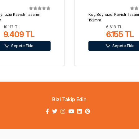
ynuzui Kavisli Tasarım
Koç Boynuzu. Kavisli Tasarı
m
152mm
10.117 TL
6.618 TL
9.409 TL
6.155 TL
Sepete Ekle
Sepete Ekle
Bizi Takip Edin