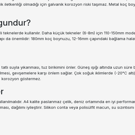
 iletkenliği olmadığı için galvanik korozyon riski taşımaz. Metal koç boy
ygundur?
i teknelerde kullanılır. Daha küçük tekneler (6-8m) için 110-150mm mode
apı da önemlidir: 180mm koç boynuzu, 12-16mm çapındaki bağlama halatlarıy
lı suyla yıkanması, tuz birikimini önler. Güneş ışığı altında uzun süre 
dilmesi, gevşemelere karşı önlem sağlar. Çok soğuk iklimlerde (-20°C altı
ve korozyon göstermez.
r
lanılmalıdır. A4 kalite paslanmaz çelik, deniz ortamında en iyi performan
sı, dağılımı iyileştirir. Silikon conta veya polisülfit macun, su sızıntısını 