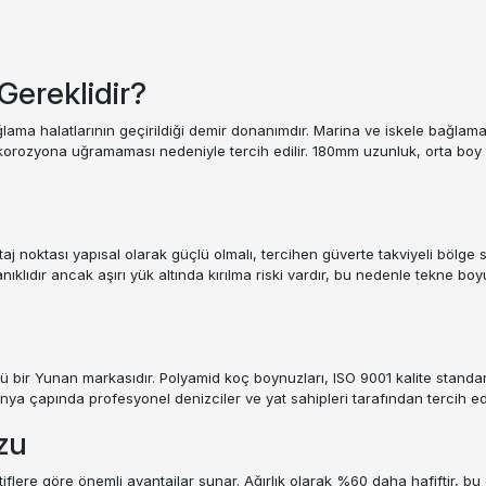
ereklidir?
ma halatlarının geçirildiği demir donanımdır. Marina ve iskele bağlamala
orozyona uğramaması nedeniyle tercih edilir. 180mm uzunluk, orta boy t
 noktası yapısal olarak güçlü olmalı, tercihen güverte takviyeli bölge seç
lıdır ancak aşırı yük altında kırılma riski vardır, bu nedenle tekne boyu
ü bir Yunan markasıdır. Polyamid koç boynuzları, ISO 9001 kalite standartl
nya çapında profesyonel denizciler ve yat sahipleri tarafından tercih ed
zu
iflere göre önemli avantajlar sunar. Ağırlık olarak %60 daha hafiftir, b