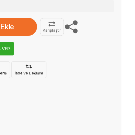
 Ekle
Karşılaştır
Ş VER
eriş
İade ve Değişim