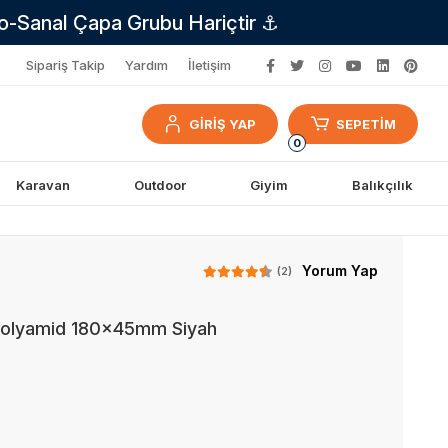
no-Sanal Çapa Grubu Hariçtir ⚓
Sipariş Takip
Yardım
İletişim
GİRİŞ YAP
SEPETİM
0
Karavan
Outdoor
Giyim
Balıkçılık
Yorum Yap
(2)
Polyamid 180x45mm Siyah