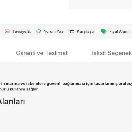
Tavsiye Et
Yorum Yaz
Karşılaştır
Fiyat Alarmı
Garanti ve Teslimat
Taksit Seçenekl
n marina ve iskelelere güvenli bağlanması için tasarlanmış profes
rlü kullanım sağlar.
lanları