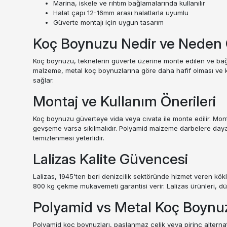
Marina, iskele ve rıhtım bağlamalarında kullanılır
Halat çapı 12-16mm arası halatlarla uyumlu
Güverte montajı için uygun tasarım
Koç Boynuzu Nedir ve Neden G
Koç boynuzu, teknelerin güverte üzerine monte edilen ve bağla
malzeme, metal koç boynuzlarına göre daha hafif olması ve k
sağlar.
Montaj ve Kullanım Önerileri
Koç boynuzu güverteye vida veya cıvata ile monte edilir. Montaj
gevşeme varsa sıkılmalıdır. Polyamid malzeme darbelere dayanık
temizlenmesi yeterlidir.
Lalizas Kalite Güvencesi
Lalizas, 1945'ten beri denizcilik sektöründe hizmet veren kökl
800 kg çekme mukavemeti garantisi verir. Lalizas ürünleri, dü
Polyamid vs Metal Koç Boynu
Polyamid koç boynuzları, paslanmaz çelik veya pirinç alternat