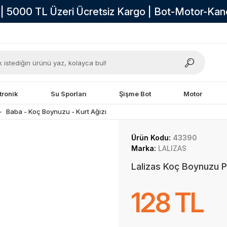
i | 5000 TL Üzeri Ücretsiz Kargo | Bot-Motor-Ka
tronik
Su Sporları
Şişme Bot
Motor
Baba - Koç Boynuzu - Kurt Ağızı
Ürün Kodu:
43390
Marka:
LALIZAS
Lalizas Koç Boynuzu 
128 TL